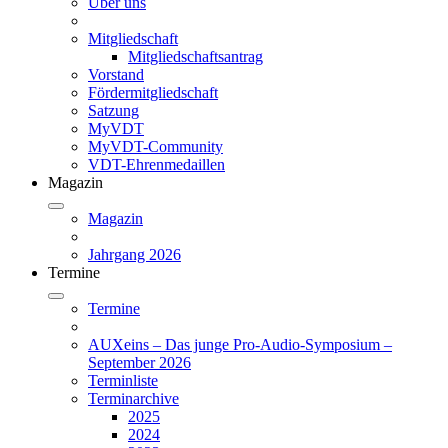
Über uns
Mitgliedschaft
Mitgliedschaftsantrag
Vorstand
Fördermitgliedschaft
Satzung
MyVDT
MyVDT-Community
VDT-Ehrenmedaillen
Magazin
Magazin
Jahrgang 2026
Termine
Termine
AUXeins – Das junge Pro-Audio-Symposium –
September 2026
Terminliste
Terminarchive
2025
2024