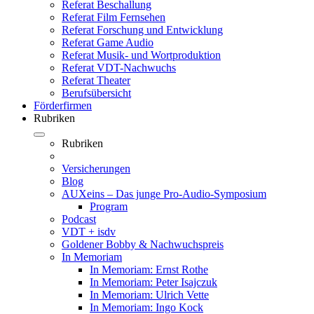
Referat Beschallung
Referat Film Fernsehen
Referat Forschung und Entwicklung
Referat Game Audio
Referat Musik- und Wortproduktion
Referat VDT-Nachwuchs
Referat Theater
Berufsübersicht
Förderfirmen
Rubriken
Rubriken
Versicherungen
Blog
AUXeins – Das junge Pro-Audio-Symposium
Program
Podcast
VDT + isdv
Goldener Bobby & Nachwuchspreis
In Memoriam
In Memoriam: Ernst Rothe
In Memoriam: Peter Isajczuk
In Memoriam: Ulrich Vette
In Memoriam: Ingo Kock