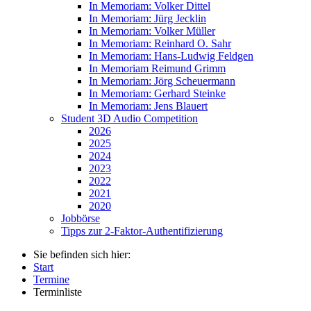
In Memoriam: Volker Dittel
In Memoriam: Jürg Jecklin
In Memoriam: Volker Müller
In Memoriam: Reinhard O. Sahr
In Memoriam: Hans-Ludwig Feldgen
In Memoriam Reimund Grimm
In Memoriam: Jörg Scheuermann
In Memoriam: Gerhard Steinke
In Memoriam: Jens Blauert
Student 3D Audio Competition
2026
2025
2024
2023
2022
2021
2020
Jobbörse
Tipps zur 2-Faktor-Authentifizierung
Sie befinden sich hier:
Start
Termine
Terminliste