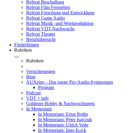
Referat Beschallung
Referat Film Fernsehen
Referat Forschung und Entwicklung
Referat Game Audio
Referat Musik- und Wortproduktion
Referat VDT-Nachwuchs
Referat Theater
Berufsübersicht
Förderfirmen
Rubriken
Rubriken
Versicherungen
Blog
AUXeins – Das junge Pro-Audio-Symposium
Program
Podcast
VDT + isdv
Goldener Bobby & Nachwuchspreis
In Memoriam
In Memoriam: Ernst Rothe
In Memoriam: Peter Isajczuk
In Memoriam: Ulrich Vette
In Memoriam: Ingo Kock