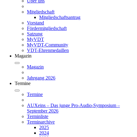
Über uns
Mitgliedschaft
Mitgliedschaftsantrag
Vorstand
Fördermitgliedschaft
Satzung
MyVDT
MyVDT-Community
VDT-Ehrenmedaillen
Magazin
Magazin
Jahrgang 2026
Termine
Termine
AUXeins – Das junge Pro-Audio-Symposium –
September 2026
Terminliste
Terminarchive
2025
2024