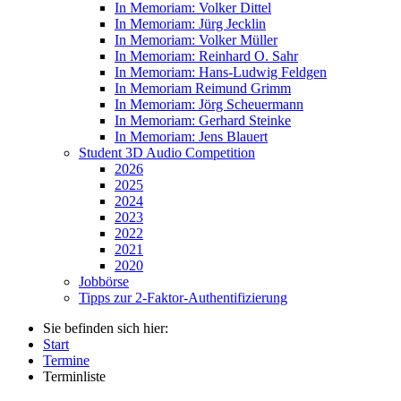
In Memoriam: Volker Dittel
In Memoriam: Jürg Jecklin
In Memoriam: Volker Müller
In Memoriam: Reinhard O. Sahr
In Memoriam: Hans-Ludwig Feldgen
In Memoriam Reimund Grimm
In Memoriam: Jörg Scheuermann
In Memoriam: Gerhard Steinke
In Memoriam: Jens Blauert
Student 3D Audio Competition
2026
2025
2024
2023
2022
2021
2020
Jobbörse
Tipps zur 2-Faktor-Authentifizierung
Sie befinden sich hier:
Start
Termine
Terminliste