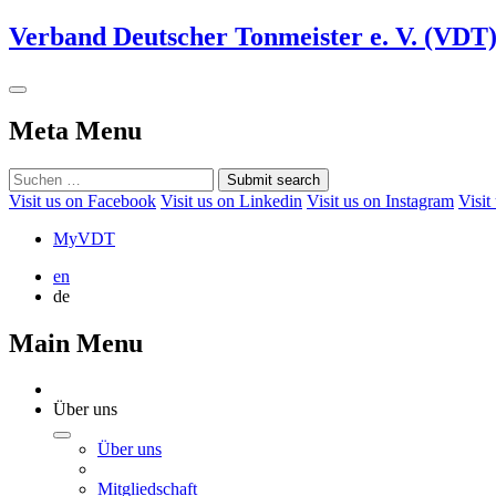
Verband Deutscher Tonmeister e. V. (VDT
Meta Menu
Submit search
Visit us on Facebook
Visit us on Linkedin
Visit us on Instagram
Visit
MyVDT
en
de
Main Menu
Über uns
Über uns
Mitgliedschaft