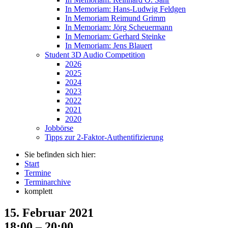
In Memoriam: Hans-Ludwig Feldgen
In Memoriam Reimund Grimm
In Memoriam: Jörg Scheuermann
In Memoriam: Gerhard Steinke
In Memoriam: Jens Blauert
Student 3D Audio Competition
2026
2025
2024
2023
2022
2021
2020
Jobbörse
Tipps zur 2-Faktor-Authentifizierung
Sie befinden sich hier:
Start
Termine
Terminarchive
komplett
15. Februar 2021
18:00 – 20:00