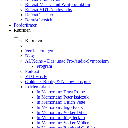
Referat Musik- und Wortproduktion
Referat VDT-Nachwuchs
Referat Theater
Berufsübersicht
Förderfirmen
Rubriken
Rubriken
Versicherungen
Blog
AUXeins – Das junge Pro-Audio-Symposium
Program
Podcast
VDT + isdv
Goldener Bobby & Nachwuchspreis
In Memoriam
In Memoriam: Ernst Rothe
In Memoriam: Peter Isajczuk
In Memoriam: Ulrich Vette
In Memoriam: Ingo Kock
In Memoriam: Volker Dittel
In Memoriam: Jürg Jecklin
In Memoriam: Volker Müller
In Memoriam: Reinhard O. Sahr