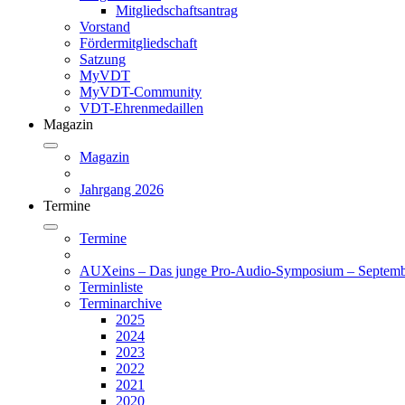
Mitgliedschaftsantrag
Vorstand
Fördermitgliedschaft
Satzung
MyVDT
MyVDT-Community
VDT-Ehrenmedaillen
Magazin
Magazin
Jahrgang 2026
Termine
Termine
AUXeins – Das junge Pro-Audio-Symposium – Septemb
Terminliste
Terminarchive
2025
2024
2023
2022
2021
2020