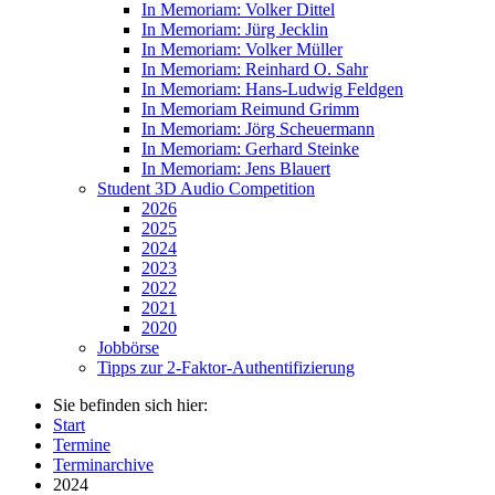
In Memoriam: Volker Dittel
In Memoriam: Jürg Jecklin
In Memoriam: Volker Müller
In Memoriam: Reinhard O. Sahr
In Memoriam: Hans-Ludwig Feldgen
In Memoriam Reimund Grimm
In Memoriam: Jörg Scheuermann
In Memoriam: Gerhard Steinke
In Memoriam: Jens Blauert
Student 3D Audio Competition
2026
2025
2024
2023
2022
2021
2020
Jobbörse
Tipps zur 2-Faktor-Authentifizierung
Sie befinden sich hier:
Start
Termine
Terminarchive
2024