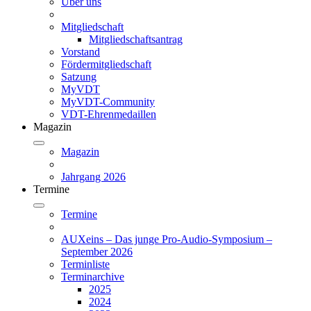
Über uns
Mitgliedschaft
Mitgliedschaftsantrag
Vorstand
Fördermitgliedschaft
Satzung
MyVDT
MyVDT-Community
VDT-Ehrenmedaillen
Magazin
Magazin
Jahrgang 2026
Termine
Termine
AUXeins – Das junge Pro-Audio-Symposium –
September 2026
Terminliste
Terminarchive
2025
2024