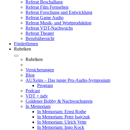
Referat Beschallung
Referat Film Fernsehen
Referat Forschung und Entwicklung
Referat Game Audio
Referat Musik- und Wortproduktion
Referat VDT-Nachwuchs
Referat Theater
Berufsübersicht
Förderfirmen
Rubriken
Rubriken
Versicherungen
Blog
AUXeins – Das junge Pro-Audio-Symposium
Program
Podcast
VDT + isdv
Goldener Bobby & Nachwuchspreis
In Memoriam
In Memoriam: Ernst Rothe
In Memoriam: Peter Isajczuk
In Memoriam: Ulrich Vette
In Memoriam: Ingo Kock