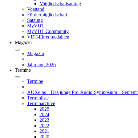
Mitgliedschaftsantrag
Vorstand
Fördermitgliedschaft
Satzung
MyVDT
MyVDT-Community
VDT-Ehrenmedaillen
Magazin
Magazin
Jahrgang 2026
Termine
Termine
AUXeins – Das junge Pro-Audio-Symposium – Septemb
Terminliste
Terminarchive
2025
2024
2023
2022
2021
2020