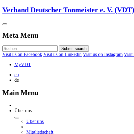
Verband Deutscher Tonmeister e. V. (VDT
Meta Menu
Submit search
Visit us on Facebook
Visit us on Linkedin
Visit us on Instagram
Visit
MyVDT
en
de
Main Menu
Über uns
Über uns
Mitgliedschaft