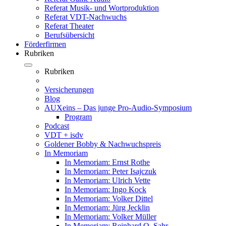
Referat Musik- und Wortproduktion
Referat VDT-Nachwuchs
Referat Theater
Berufsübersicht
Förderfirmen
Rubriken
Rubriken
Versicherungen
Blog
AUXeins – Das junge Pro-Audio-Symposium
Program
Podcast
VDT + isdv
Goldener Bobby & Nachwuchspreis
In Memoriam
In Memoriam: Ernst Rothe
In Memoriam: Peter Isajczuk
In Memoriam: Ulrich Vette
In Memoriam: Ingo Kock
In Memoriam: Volker Dittel
In Memoriam: Jürg Jecklin
In Memoriam: Volker Müller
In Memoriam: Reinhard O. Sahr