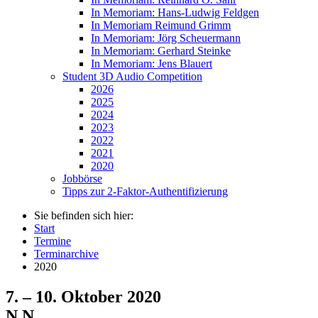
In Memoriam: Hans-Ludwig Feldgen
In Memoriam Reimund Grimm
In Memoriam: Jörg Scheuermann
In Memoriam: Gerhard Steinke
In Memoriam: Jens Blauert
Student 3D Audio Competition
2026
2025
2024
2023
2022
2021
2020
Jobbörse
Tipps zur 2-Faktor-Authentifizierung
Sie befinden sich hier:
Start
Termine
Terminarchive
2020
7. – 10. Oktober 2020
N.N.