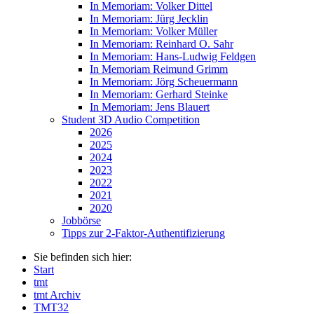
In Memoriam: Volker Dittel
In Memoriam: Jürg Jecklin
In Memoriam: Volker Müller
In Memoriam: Reinhard O. Sahr
In Memoriam: Hans-Ludwig Feldgen
In Memoriam Reimund Grimm
In Memoriam: Jörg Scheuermann
In Memoriam: Gerhard Steinke
In Memoriam: Jens Blauert
Student 3D Audio Competition
2026
2025
2024
2023
2022
2021
2020
Jobbörse
Tipps zur 2-Faktor-Authentifizierung
Sie befinden sich hier:
Start
tmt
tmt Archiv
TMT32