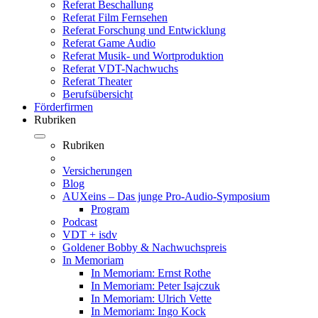
Referat Beschallung
Referat Film Fernsehen
Referat Forschung und Entwicklung
Referat Game Audio
Referat Musik- und Wortproduktion
Referat VDT-Nachwuchs
Referat Theater
Berufsübersicht
Förderfirmen
Rubriken
Rubriken
Versicherungen
Blog
AUXeins – Das junge Pro-Audio-Symposium
Program
Podcast
VDT + isdv
Goldener Bobby & Nachwuchspreis
In Memoriam
In Memoriam: Ernst Rothe
In Memoriam: Peter Isajczuk
In Memoriam: Ulrich Vette
In Memoriam: Ingo Kock