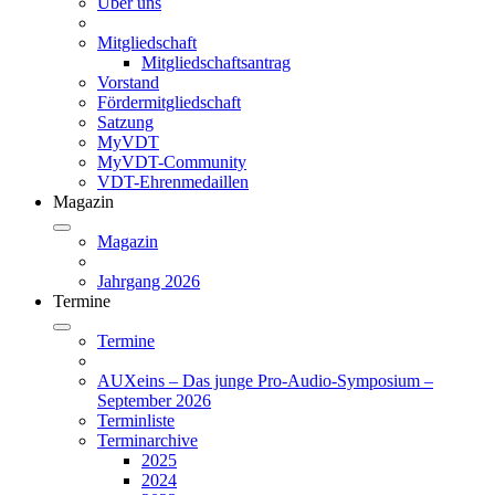
Über uns
Mitgliedschaft
Mitgliedschaftsantrag
Vorstand
Fördermitgliedschaft
Satzung
MyVDT
MyVDT-Community
VDT-Ehrenmedaillen
Magazin
Magazin
Jahrgang 2026
Termine
Termine
AUXeins – Das junge Pro-Audio-Symposium –
September 2026
Terminliste
Terminarchive
2025
2024