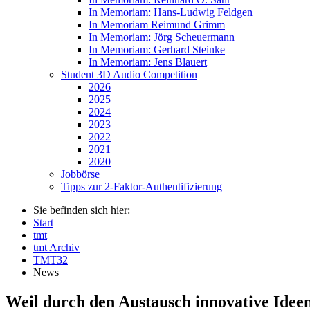
In Memoriam: Hans-Ludwig Feldgen
In Memoriam Reimund Grimm
In Memoriam: Jörg Scheuermann
In Memoriam: Gerhard Steinke
In Memoriam: Jens Blauert
Student 3D Audio Competition
2026
2025
2024
2023
2022
2021
2020
Jobbörse
Tipps zur 2-Faktor-Authentifizierung
Sie befinden sich hier:
Start
tmt
tmt Archiv
TMT32
News
Weil durch den Austausch innovative Ideen 