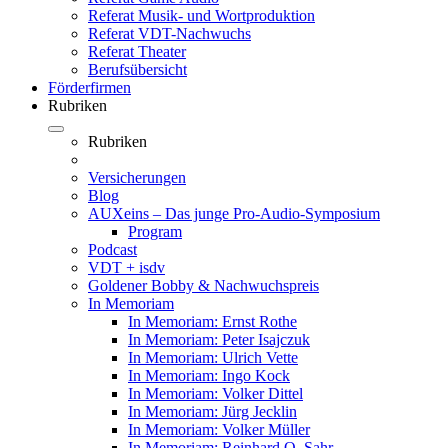
Referat Musik- und Wortproduktion
Referat VDT-Nachwuchs
Referat Theater
Berufsübersicht
Förderfirmen
Rubriken
Rubriken
Versicherungen
Blog
AUXeins – Das junge Pro-Audio-Symposium
Program
Podcast
VDT + isdv
Goldener Bobby & Nachwuchspreis
In Memoriam
In Memoriam: Ernst Rothe
In Memoriam: Peter Isajczuk
In Memoriam: Ulrich Vette
In Memoriam: Ingo Kock
In Memoriam: Volker Dittel
In Memoriam: Jürg Jecklin
In Memoriam: Volker Müller
In Memoriam: Reinhard O. Sahr