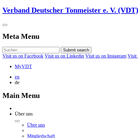
Verband Deutscher Tonmeister e. V. (VDT
Meta Menu
Submit search
Visit us on Facebook
Visit us on Linkedin
Visit us on Instagram
Visit
MyVDT
en
de
Main Menu
Über uns
Über uns
Mitgliedschaft