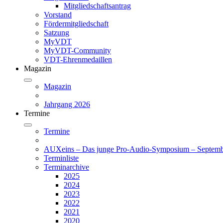
Mitgliedschaftsantrag
Vorstand
Fördermitgliedschaft
Satzung
MyVDT
MyVDT-Community
VDT-Ehrenmedaillen
Magazin
Magazin
Jahrgang 2026
Termine
Termine
AUXeins – Das junge Pro-Audio-Symposium – Septemb
Terminliste
Terminarchive
2025
2024
2023
2022
2021
2020