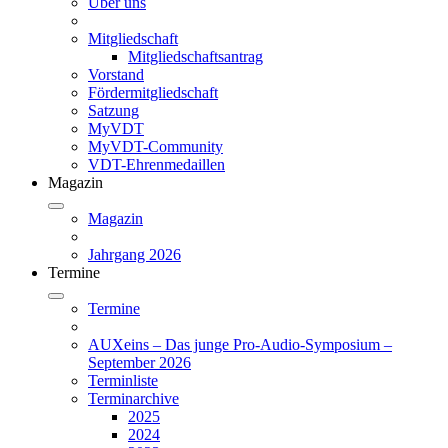
Über uns
Mitgliedschaft
Mitgliedschaftsantrag
Vorstand
Fördermitgliedschaft
Satzung
MyVDT
MyVDT-Community
VDT-Ehrenmedaillen
Magazin
Magazin
Jahrgang 2026
Termine
Termine
AUXeins – Das junge Pro-Audio-Symposium –
September 2026
Terminliste
Terminarchive
2025
2024