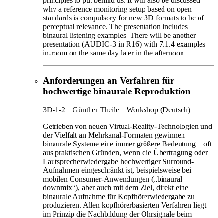
principles to put behind us. It will also be discussed
why a reference monitoring setup based on open
standards is compulsory for new 3D formats to be of
perceptual relevance. The presentation includes
binaural listening examples. There will be another
presentation (AUDIO-3 in R16) with 7.1.4 examples
in-room on the same day later in the afternoon.
Anforderungen an Verfahren für
hochwertige binaurale Reproduktion
3D-1-2
|
Günther Theile |
Workshop (Deutsch)
Getrieben von neuen Virtual-Reality-Technologien und
der Vielfalt an Mehrkanal-Formaten gewinnen
binaurale Systeme eine immer größere Bedeutung – oft
aus praktischen Gründen, wenn die Übertragung oder
Lautsprecherwiedergabe hochwertiger Surround-
Aufnahmen eingeschränkt ist, beispielsweise bei
mobilen Consumer-Anwendungen („binaural
downmix“), aber auch mit dem Ziel, direkt eine
binaurale Aufnahme für Kopfhörerwiedergabe zu
produzieren. Allen kopfhörerbasierten Verfahren liegt
im Prinzip die Nachbildung der Ohrsignale beim