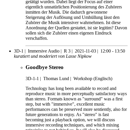
getätigt wurden. Dabei liegt der Focus auf einer
eigentlich unnatürlichen Positionierung des Zuhörers
inmitten der Musik. Die dadurch gewonnene
Steigerung der Auflösung und Umhüllung lässt den
Zuhörer die Musik intensiver wahrnehmen. Ist diese
Anordnung der Quellen gestattet, ist sie legitim? Davon
sollen sich die Zuhörer einen eigenen Eindruck
verschaffen.
3D-1 |
Immersive Audio |
R 3 |
2021-11-03 |
12:00 - 13:50
kuratiert und moderiert von Lasse Nipkow
Goodbye Stereo
3D-1-1
|
Thomas Lund |
Workshop (Englisch)
Technology has long been available to record and
reproduce music in more perceptually satisfactory ways
than stereo. Formats known as "surround" was a first
step, but with "immersive", excellent music
performances can be preserved more sentiently, also for
future generations to enjoy. As "stereo" is fast
becoming just a playback option, we will discuss
immersive recording techniques, and which mixing