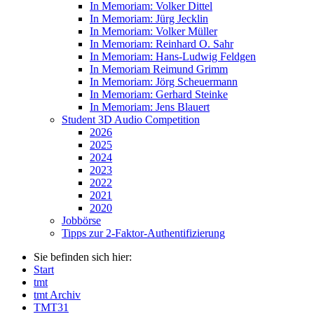
In Memoriam: Volker Dittel
In Memoriam: Jürg Jecklin
In Memoriam: Volker Müller
In Memoriam: Reinhard O. Sahr
In Memoriam: Hans-Ludwig Feldgen
In Memoriam Reimund Grimm
In Memoriam: Jörg Scheuermann
In Memoriam: Gerhard Steinke
In Memoriam: Jens Blauert
Student 3D Audio Competition
2026
2025
2024
2023
2022
2021
2020
Jobbörse
Tipps zur 2-Faktor-Authentifizierung
Sie befinden sich hier:
Start
tmt
tmt Archiv
TMT31