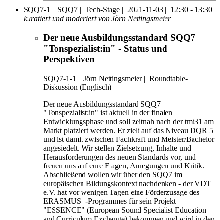
SQQ7-1 |
SQQ7 |
Tech-Stage |
2021-11-03 |
12:30 - 13:30
kuratiert und moderiert von Jörn Nettingsmeier
Der neue Ausbildungsstandard SQQ7
"Tonspezialist:in" - Status und
Perspektiven
SQQ7-1-1
|
Jörn Nettingsmeier |
Roundtable-
Diskussion (Englisch)
Der neue Ausbildungsstandard SQQ7
"Tonspezialist:in" ist aktuell in der finalen
Entwicklungsphase und soll zeitnah nach der tmt31 am
Markt platziert werden. Er zielt auf das Niveau DQR 5
und ist damit zwischen Fachkraft und Meister/Bachelor
angesiedelt. Wir stellen Zielsetzung, Inhalte und
Herausforderungen des neuen Standards vor, und
freuen uns auf eure Fragen, Anregungen und Kritik.
Abschließend wollen wir über den SQQ7 im
europäischen Bildungskontext nachdenken - der VDT
e.V. hat vor wenigen Tagen eine Förderzusage des
ERASMUS+-Programmes für sein Projekt
"ESSENCE" (European Sound Specialist Education
and Curriculum Exchange) bekommen und wird in den