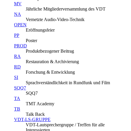
MV
Jährliche Mitgliederversammlung des VDT
NA
Vernetzte Audio-Video-Technik
OPEN
Eröffnungsfeier
PP
Poster
PROD
Produktbezogener Beitrag
RA
Restauration & Archivierung
RD
Forschung & Entwicklung
SI
Sprachverständlichkeit in Rundfunk und Film
SQQ7
SQQ7
TA
TMT Academy
TB
Talk Back
VDT-LS-GRUPPE
VDT-Lautsprechergruppe / Treffen für alle
Interessierten