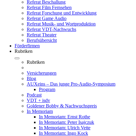
Referat Beschallung
Referat Film Fernsehen
Referat Forschung und Entwicklung
Referat Game Audio
Referat Musik- und Wortproduktion
Referat VDT-Nachwuchs
Referat Theater
Berufsübersicht
Förderfirmen
Rubriken
Rubriken
Versicherungen
Blog
AUXeins – Das junge Pro-Audio-Symposium
Program
Podcast
VDT + isdv
Goldener Bobby & Nachwuchspreis
In Memoriam
In Memoriam: Ernst Rothe
In Memoriam: Peter Isajczuk
In Memoriam: Ulrich Vette
In Memoriam: Ingo Kock