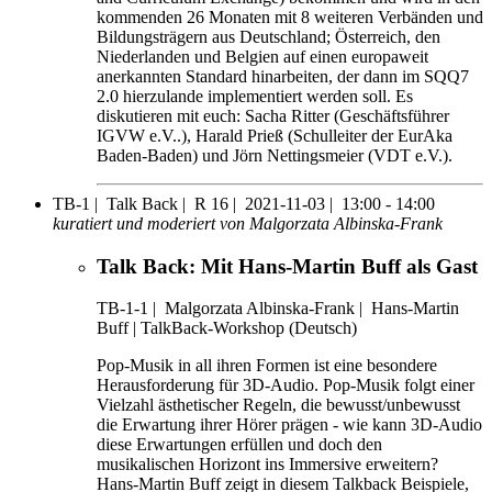
kommenden 26 Monaten mit 8 weiteren Verbänden und
Bildungsträgern aus Deutschland; Österreich, den
Niederlanden und Belgien auf einen europaweit
anerkannten Standard hinarbeiten, der dann im SQQ7
2.0 hierzulande implementiert werden soll. Es
diskutieren mit euch: Sacha Ritter (Geschäftsführer
IGVW e.V..), Harald Prieß (Schulleiter der EurAka
Baden-Baden) und Jörn Nettingsmeier (VDT e.V.).
TB-1 |
Talk Back |
R 16 |
2021-11-03 |
13:00 - 14:00
kuratiert und moderiert von Malgorzata Albinska-Frank
Talk Back: Mit Hans-Martin Buff als Gast
TB-1-1
|
Malgorzata Albinska-Frank |
Hans-Martin
Buff |
TalkBack-Workshop (Deutsch)
Pop-Musik in all ihren Formen ist eine besondere
Herausforderung für 3D-Audio. Pop-Musik folgt einer
Vielzahl ästhetischer Regeln, die bewusst/unbewusst
die Erwartung ihrer Hörer prägen - wie kann 3D-Audio
diese Erwartungen erfüllen und doch den
musikalischen Horizont ins Immersive erweitern?
Hans-Martin Buff zeigt in diesem Talkback Beispiele,