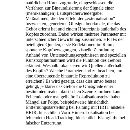
natürlichen Hören zugrunde, eingeschlossen die
Verfahren zur Binauralisierung der Signale einer
(mehrkanaligen) Lautsprecherwiedergabe.
Maßnahmen, die den Effekt der „externalisation“
bezwecken, generieren Ohrsignalmerkmale, die das
Gehör erlernt hat und einem Hörereignis außerhalb des
Kopfes zuordnet. Dabei wirken mehrere Parameter mit
unterschiedlicher Gewichtung zusammen: HRTFs der
beteiligten Quellen, erste Reflektionen im Raum,
spontane Kopfbewegungen, visuelle Zuordnung.
Anhand von Untersuchungsergebnissen und speziellen
Kunstkopfaufnahmen wird die Funktion des Gehörs
erläutert. Weshalb lokalisieren wir Quellen außerhalb
des Kopfes? Welche Parameter sind zu beachten, um
eine überzeugende binaurale Reproduktion zu
erreichen? Es wird gezeigt, dass dies umso besser
gelingt, je klarer das Gehör die Ohrsignale einer
bestimmten realen akustischen Szene zuordnen kann.
Fehlende oder mangelhafte Lokalisationsreize haben
Mängel zur Folge, beispielsweise hinsichtlich
Entfernungsdarstellung bei Faltung mit HRTF anstelle
BRIR, hinsichtlich Vorn-Hinten-Lokalisation bei
fehlendem Head-Tracking, hinsichtlich Klangfarbe bei
falscher Entzerrung.