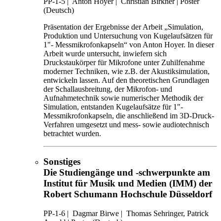
PP-1-5
|
Anton Hoyer |
Christian Birkner |
Poster
(Deutsch)
Präsentation der Ergebnisse der Arbeit „Simulation,
Produktion und Untersuchung von Kugelaufsätzen für
1"- Messmikrofonkapseln“ von Anton Hoyer. In dieser
Arbeit wurde untersucht, inwiefern sich
Druckstaukörper für Mikrofone unter Zuhilfenahme
moderner Techniken, wie z.B. der Akustiksimulation,
entwickeln lassen. Auf den theoretischen Grundlagen
der Schallausbreitung, der Mikrofon- und
Aufnahmetechnik sowie numerischer Methodik der
Simulation, entstanden Kugelaufsätze für 1"-
Messmikrofonkapseln, die anschließend im 3D-Druck-
Verfahren umgesetzt und mess- sowie audiotechnisch
betrachtet wurden.
Sonstiges
Die Studiengänge und -schwerpunkte am
Institut für Musik und Medien (IMM) der
Robert Schumann Hochschule Düsseldorf
PP-1-6
|
Dagmar Birwe |
Thomas Sehringer, Patrick