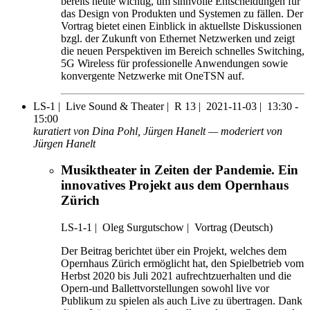
bereits heute wichtig, um sinnvolle Entscheidungen für
das Design von Produkten und Systemen zu fällen. Der
Vortrag bietet einen Einblick in aktuellste Diskussionen
bzgl. der Zukunft von Ethernet Netzwerken und zeigt
die neuen Perspektiven im Bereich schnelles Switching,
5G Wireless für professionelle Anwendungen sowie
konvergente Netzwerke mit OneTSN auf.
LS-1 |
Live Sound & Theater |
R 13 |
2021-11-03 |
13:30 -
15:00
kuratiert von Dina Pohl, Jürgen Hanelt — moderiert von
Jürgen Hanelt
Musiktheater in Zeiten der Pandemie. Ein
innovatives Projekt aus dem Opernhaus
Zürich
LS-1-1
|
Oleg Surgutschow |
Vortrag (Deutsch)
Der Beitrag berichtet über ein Projekt, welches dem
Opernhaus Zürich ermöglicht hat, den Spielbetrieb vom
Herbst 2020 bis Juli 2021 aufrechtzuerhalten und die
Opern-und Ballettvorstellungen sowohl live vor
Publikum zu spielen als auch Live zu übertragen. Dank