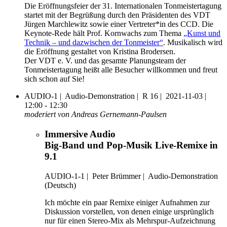
Die Eröffnungsfeier der 31. Internationalen Tonmeistertagung
startet mit der Begrüßung durch den Präsidenten des VDT
Jürgen Marchlewitz sowie einer Vertreter*in des CCD. Die
Keynote-Rede hält Prof. Kornwachs zum Thema
„Kunst und
Technik – und dazwischen der Tonmeister“
. Musikalisch wird
die Eröffnung gestaltet von Kristina Brodersen.
Der VDT e. V. und das gesamte Planungsteam der
Tonmeistertagung heißt alle Besucher willkommen und freut
sich schon auf Sie!
AUDIO-1 |
Audio-Demonstration |
R 16 |
2021-11-03 |
12:00 - 12:30
moderiert von Andreas Gernemann-Paulsen
Immersive Audio
Big-Band und Pop-Musik Live-Remixe in
9.1
AUDIO-1-1
|
Peter Brümmer |
Audio-Demonstration
(Deutsch)
Ich möchte ein paar Remixe einiger Aufnahmen zur
Diskussion vorstellen, von denen einige ursprünglich
nur für einen Stereo-Mix als Mehrspur-Aufzeichnung