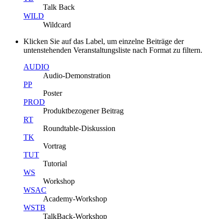
Talk Back
WILD
Wildcard
Klicken Sie auf das Label, um einzelne Beiträge der
untenstehenden Veranstaltungsliste nach Format zu filtern.
AUDIO
Audio-Demonstration
PP
Poster
PROD
Produktbezogener Beitrag
RT
Roundtable-Diskussion
TK
Vortrag
TUT
Tutorial
WS
Workshop
WSAC
Academy-Workshop
WSTB
TalkBack-Workshop