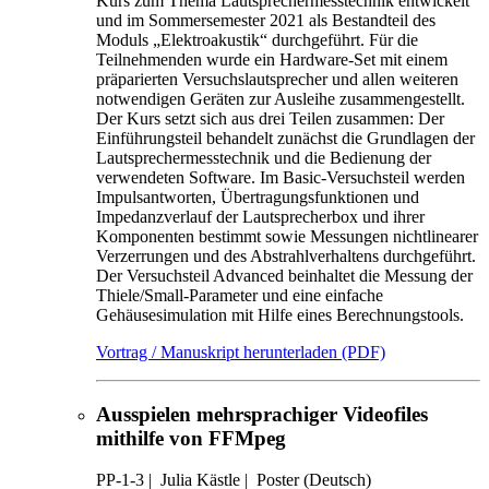
Kurs zum Thema Lautsprechermesstechnik entwickelt
und im Sommersemester 2021 als Bestandteil des
Moduls „Elektroakustik“ durchgeführt. Für die
Teilnehmenden wurde ein Hardware-Set mit einem
präparierten Versuchslautsprecher und allen weiteren
notwendigen Geräten zur Ausleihe zusammengestellt.
Der Kurs setzt sich aus drei Teilen zusammen: Der
Einführungsteil behandelt zunächst die Grundlagen der
Lautsprechermesstechnik und die Bedienung der
verwendeten Software. Im Basic-Versuchsteil werden
Impulsantworten, Übertragungsfunktionen und
Impedanzverlauf der Lautsprecherbox und ihrer
Komponenten bestimmt sowie Messungen nichtlinearer
Verzerrungen und des Abstrahlverhaltens durchgeführt.
Der Versuchsteil Advanced beinhaltet die Messung der
Thiele/Small-Parameter und eine einfache
Gehäusesimulation mit Hilfe eines Berechnungstools.
Vortrag / Manuskript herunterladen (PDF)
Ausspielen mehrsprachiger Videofiles
mithilfe von FFMpeg
PP-1-3
|
Julia Kästle |
Poster (Deutsch)