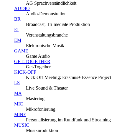
AG Sprachverständlichkeit
AUDIO
Audio-Demonstration
BR
Broadcast, Tri-mediale Produktion
EI
Veranstaltungsbranche
EM
Elektronische Musik
GAME
Game Audio
GET-TOGETHER
Get-Together
KICK-OFF
Kick-Off-Meeting: Erasmus+ Essence Project
LS
Live Sound & Theater
MA
Mastering
MIC
Mikrofonierung
MINE
Personalisierung im Rundfunk und Streaming
MUSIC
Musikproduktion