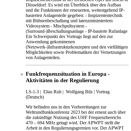
Düsseldorf. Es wird ein Überblick über den Aufbau
und die Funktionen der erneuerten, weitestgehend IP-
basierten Anlagenteile gegeben: - Inspizententechnik
mit Bühnenbeschallung und latenzminimiertem
Videosystem - Mischpultsystem -
(Surround-)Beschallungsanlage - IP-basierte Rufanlage
Ein Schwerpunkt des Vortrags liegt auf den zur
Anwendung gekommenen
(Netzwerk-)Infrastrukturkonzepten und den vielfältigen
Möglichkeiten sowie Problematiken der Vernetzungen
von Anlagenteilen.
Funkfrequenzsituation in Europa -
Aktivitäten in der Regulierung
LS-1-3
|
Elias Ruh |
Wolfgang Bilz |
Vortrag
(Deutsch)
Wir befinden uns in den Vorbereitungen zur
Weltrundfunkkonferenz 2023 bei der erneut auch über
die zukünftige Nutzung des UHF Frequenzbereichs
470 – 694 MHz getagt wird. Der APWPT stellt die
Arbeit in den Regulierungsgremien vor. Der APWPT