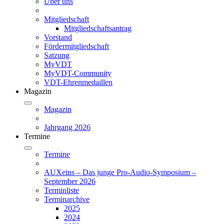
Über uns
Mitgliedschaft
Mitgliedschaftsantrag
Vorstand
Fördermitgliedschaft
Satzung
MyVDT
MyVDT-Community
VDT-Ehrenmedaillen
Magazin
Magazin
Jahrgang 2026
Termine
Termine
AUXeins – Das junge Pro-Audio-Symposium –
September 2026
Terminliste
Terminarchive
2025
2024