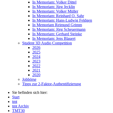
In Memoriam: Volker Dittel
In Memoriam: Jürg Jecklin
In Memoriam: Volker Müller
In Memoriam: Reinhard O. Sahr
In Memoriam: Hans-Ludwig Feldgen
In Memoriam Reimund Grimm
In Memoriam: Jörg Scheuermann
In Memoriam: Gerhard Steinke
In Memoriam: Jens Blauert
Student 3D Audio Competition
2026
2025
2024
2023
2022
2021
2020
Jobbörse
Tipps zur 2-Faktor-Authentifizierung
Sie befinden sich hier:
Start
tmt
tmt Archiv
TMT30