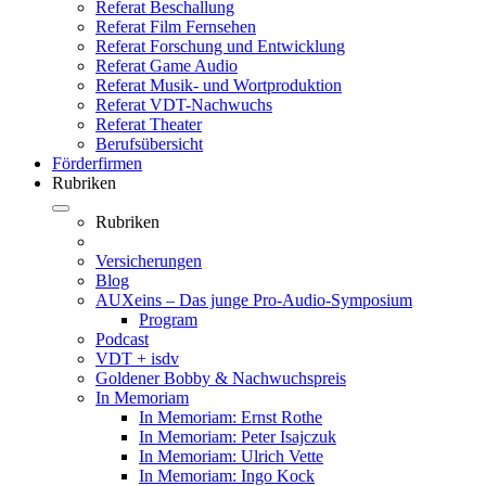
Referat Beschallung
Referat Film Fernsehen
Referat Forschung und Entwicklung
Referat Game Audio
Referat Musik- und Wortproduktion
Referat VDT-Nachwuchs
Referat Theater
Berufsübersicht
Förderfirmen
Rubriken
Rubriken
Versicherungen
Blog
AUXeins – Das junge Pro-Audio-Symposium
Program
Podcast
VDT + isdv
Goldener Bobby & Nachwuchspreis
In Memoriam
In Memoriam: Ernst Rothe
In Memoriam: Peter Isajczuk
In Memoriam: Ulrich Vette
In Memoriam: Ingo Kock