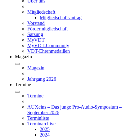
Über uns
Mitgliedschaft
Mitgliedschaftsantrag
Vorstand
Fördermitgliedschaft
Satzung
MyVDT
MyVDT-Community
VDT-Ehrenmedaillen
Magazin
Magazin
Jahrgang 2026
Termine
Termine
AUXeins – Das junge Pro-Audio-Symposium –
September 2026
Terminliste
Terminarchive
2025
2024