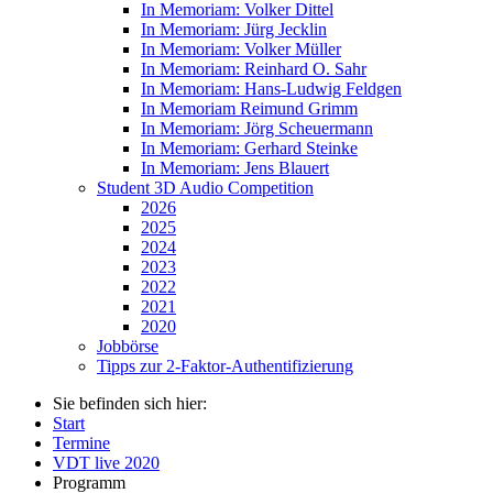
In Memoriam: Volker Dittel
In Memoriam: Jürg Jecklin
In Memoriam: Volker Müller
In Memoriam: Reinhard O. Sahr
In Memoriam: Hans-Ludwig Feldgen
In Memoriam Reimund Grimm
In Memoriam: Jörg Scheuermann
In Memoriam: Gerhard Steinke
In Memoriam: Jens Blauert
Student 3D Audio Competition
2026
2025
2024
2023
2022
2021
2020
Jobbörse
Tipps zur 2-Faktor-Authentifizierung
Sie befinden sich hier:
Start
Termine
VDT live 2020
Programm