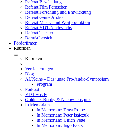
Referat Beschallung
Referat Film Fernsehen
Referat Forschung und Entwicklung
Referat Game Audio
Referat Musik- und Wortproduktion
Referat VDT-Nachwuchs
Referat Theater
Berufsübersicht
Förderfirmen
Rubriken
Rubriken
Versicherungen
Blog
AUXeins – Das junge Pro-Audio-Symposium
Program
Podcast
VDT + isdv
Goldener Bobby & Nachwuchspreis
In Memoriam
In Memoriam: Ernst Rothe
In Memoriam: Peter Isajczuk
In Memoriam: Ulrich Vette
In Memoriam: Ingo Kock