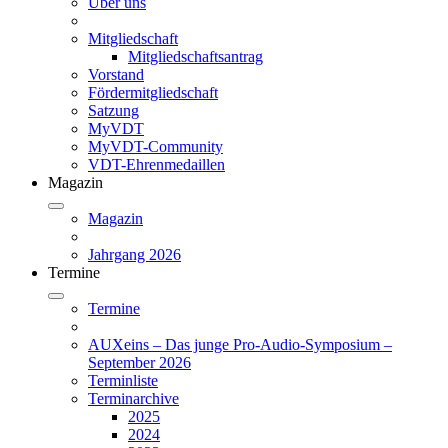
Über uns
Mitgliedschaft
Mitgliedschaftsantrag
Vorstand
Fördermitgliedschaft
Satzung
MyVDT
MyVDT-Community
VDT-Ehrenmedaillen
Magazin
Magazin
Jahrgang 2026
Termine
Termine
AUXeins – Das junge Pro-Audio-Symposium –
September 2026
Terminliste
Terminarchive
2025
2024