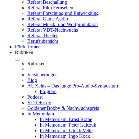
Referat Beschallung
Referat Film Fernsehen
Referat Forschung und Entwicklung
Referat Game Audio
Referat Musik- und Wortproduktion
Referat VDT-Nachwuchs
Referat Theater
Berufsübersicht
Förderfirmen
Rubriken
Rubriken
Versicherungen
Blog
AUXeins – Das junge Pro-Audio-Symposium
Program
Podcast
VDT + isdv
Goldener Bobby & Nachwuchspreis
In Memoriam
In Memoriam: Ernst Rothe
In Memoriam: Peter Isajczuk
In Memoriam: Ulrich Vette
In Memoriam: Ingo Kock