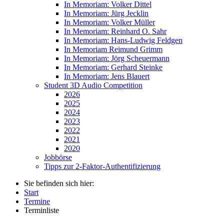
In Memoriam: Volker Dittel
In Memoriam: Jürg Jecklin
In Memoriam: Volker Müller
In Memoriam: Reinhard O. Sahr
In Memoriam: Hans-Ludwig Feldgen
In Memoriam Reimund Grimm
In Memoriam: Jörg Scheuermann
In Memoriam: Gerhard Steinke
In Memoriam: Jens Blauert
Student 3D Audio Competition
2026
2025
2024
2023
2022
2021
2020
Jobbörse
Tipps zur 2-Faktor-Authentifizierung
Sie befinden sich hier:
Start
Termine
Terminliste