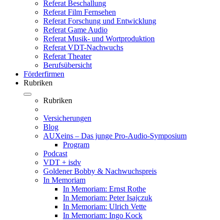
Referat Beschallung
Referat Film Fernsehen
Referat Forschung und Entwicklung
Referat Game Audio
Referat Musik- und Wortproduktion
Referat VDT-Nachwuchs
Referat Theater
Berufsübersicht
Förderfirmen
Rubriken
Rubriken
Versicherungen
Blog
AUXeins – Das junge Pro-Audio-Symposium
Program
Podcast
VDT + isdv
Goldener Bobby & Nachwuchspreis
In Memoriam
In Memoriam: Ernst Rothe
In Memoriam: Peter Isajczuk
In Memoriam: Ulrich Vette
In Memoriam: Ingo Kock