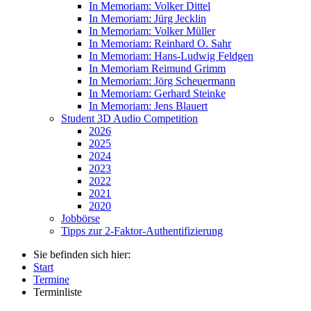
In Memoriam: Volker Dittel
In Memoriam: Jürg Jecklin
In Memoriam: Volker Müller
In Memoriam: Reinhard O. Sahr
In Memoriam: Hans-Ludwig Feldgen
In Memoriam Reimund Grimm
In Memoriam: Jörg Scheuermann
In Memoriam: Gerhard Steinke
In Memoriam: Jens Blauert
Student 3D Audio Competition
2026
2025
2024
2023
2022
2021
2020
Jobbörse
Tipps zur 2-Faktor-Authentifizierung
Sie befinden sich hier:
Start
Termine
Terminliste