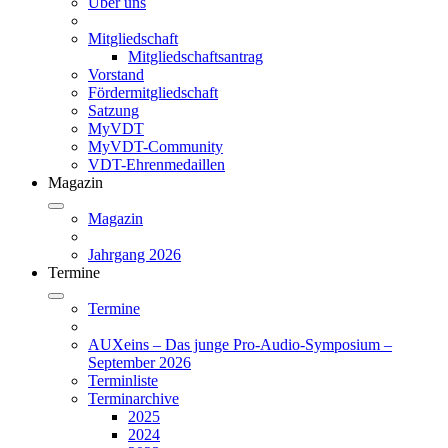
Über uns
Mitgliedschaft
Mitgliedschaftsantrag
Vorstand
Fördermitgliedschaft
Satzung
MyVDT
MyVDT-Community
VDT-Ehrenmedaillen
Magazin
Magazin
Jahrgang 2026
Termine
Termine
AUXeins – Das junge Pro-Audio-Symposium –
September 2026
Terminliste
Terminarchive
2025
2024