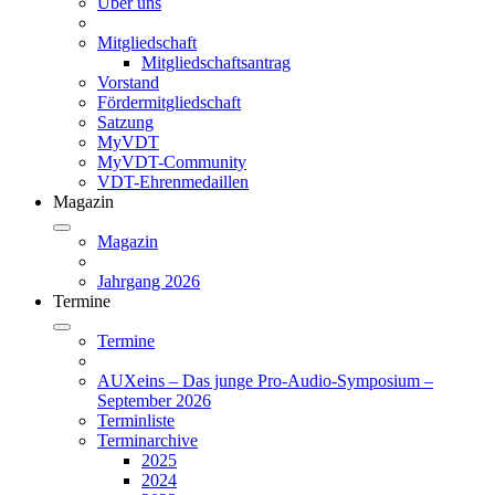
Über uns
Mitgliedschaft
Mitgliedschaftsantrag
Vorstand
Fördermitgliedschaft
Satzung
MyVDT
MyVDT-Community
VDT-Ehrenmedaillen
Magazin
Magazin
Jahrgang 2026
Termine
Termine
AUXeins – Das junge Pro-Audio-Symposium –
September 2026
Terminliste
Terminarchive
2025
2024