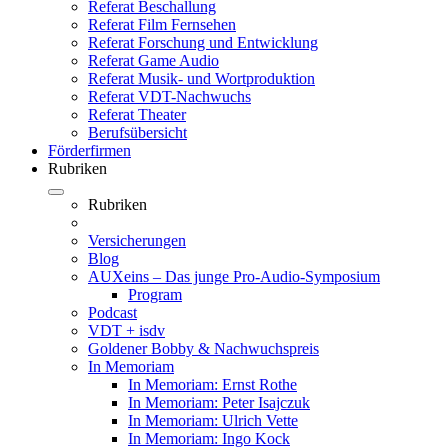
Referat Beschallung
Referat Film Fernsehen
Referat Forschung und Entwicklung
Referat Game Audio
Referat Musik- und Wortproduktion
Referat VDT-Nachwuchs
Referat Theater
Berufsübersicht
Förderfirmen
Rubriken
Rubriken
Versicherungen
Blog
AUXeins – Das junge Pro-Audio-Symposium
Program
Podcast
VDT + isdv
Goldener Bobby & Nachwuchspreis
In Memoriam
In Memoriam: Ernst Rothe
In Memoriam: Peter Isajczuk
In Memoriam: Ulrich Vette
In Memoriam: Ingo Kock