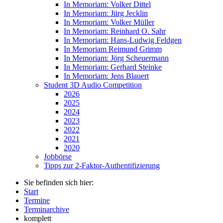
In Memoriam: Volker Dittel
In Memoriam: Jürg Jecklin
In Memoriam: Volker Müller
In Memoriam: Reinhard O. Sahr
In Memoriam: Hans-Ludwig Feldgen
In Memoriam Reimund Grimm
In Memoriam: Jörg Scheuermann
In Memoriam: Gerhard Steinke
In Memoriam: Jens Blauert
Student 3D Audio Competition
2026
2025
2024
2023
2022
2021
2020
Jobbörse
Tipps zur 2-Faktor-Authentifizierung
Sie befinden sich hier:
Start
Termine
Terminarchive
komplett