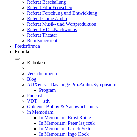
Referat Beschallung
Referat Film Fernsehen
Referat Forschung und Entwicklung
Referat Game Audio
Referat Musik- und Wortproduktion
Referat VDT-Nachwuchs
Referat Theater
Berufsübersicht
Förderfirmen
Rubriken
Rubriken
Versicherungen
Blog
AUXeins – Das junge Pro-Audio-Symposium
Program
Podcast
VDT + isdv
Goldener Bobby & Nachwuchspreis
In Memoriam
In Memoriam: Ernst Rothe
In Memoriam: Peter Isajczuk
In Memoriam: Ulrich Vette
In Memoriam: Ingo Kock