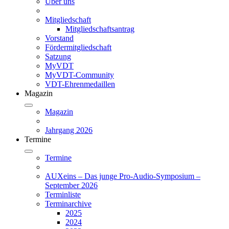
Über uns
Mitgliedschaft
Mitgliedschaftsantrag
Vorstand
Fördermitgliedschaft
Satzung
MyVDT
MyVDT-Community
VDT-Ehrenmedaillen
Magazin
Magazin
Jahrgang 2026
Termine
Termine
AUXeins – Das junge Pro-Audio-Symposium –
September 2026
Terminliste
Terminarchive
2025
2024