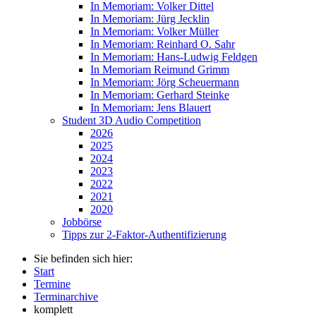
In Memoriam: Volker Dittel
In Memoriam: Jürg Jecklin
In Memoriam: Volker Müller
In Memoriam: Reinhard O. Sahr
In Memoriam: Hans-Ludwig Feldgen
In Memoriam Reimund Grimm
In Memoriam: Jörg Scheuermann
In Memoriam: Gerhard Steinke
In Memoriam: Jens Blauert
Student 3D Audio Competition
2026
2025
2024
2023
2022
2021
2020
Jobbörse
Tipps zur 2-Faktor-Authentifizierung
Sie befinden sich hier:
Start
Termine
Terminarchive
komplett