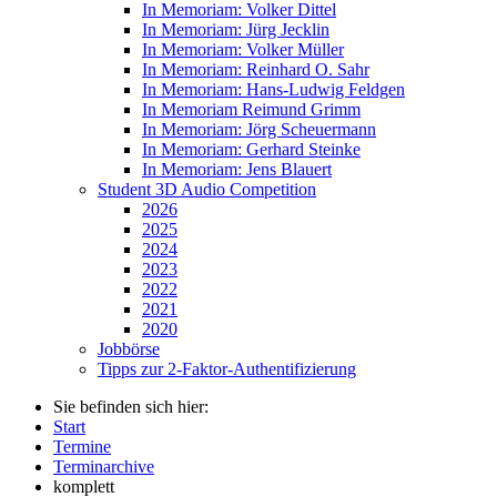
In Memoriam: Volker Dittel
In Memoriam: Jürg Jecklin
In Memoriam: Volker Müller
In Memoriam: Reinhard O. Sahr
In Memoriam: Hans-Ludwig Feldgen
In Memoriam Reimund Grimm
In Memoriam: Jörg Scheuermann
In Memoriam: Gerhard Steinke
In Memoriam: Jens Blauert
Student 3D Audio Competition
2026
2025
2024
2023
2022
2021
2020
Jobbörse
Tipps zur 2-Faktor-Authentifizierung
Sie befinden sich hier:
Start
Termine
Terminarchive
komplett