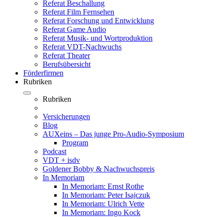
Referat Beschallung
Referat Film Fernsehen
Referat Forschung und Entwicklung
Referat Game Audio
Referat Musik- und Wortproduktion
Referat VDT-Nachwuchs
Referat Theater
Berufsübersicht
Förderfirmen
Rubriken
Rubriken
Versicherungen
Blog
AUXeins – Das junge Pro-Audio-Symposium
Program
Podcast
VDT + isdv
Goldener Bobby & Nachwuchspreis
In Memoriam
In Memoriam: Ernst Rothe
In Memoriam: Peter Isajczuk
In Memoriam: Ulrich Vette
In Memoriam: Ingo Kock