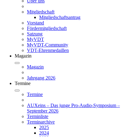
Über uns
Mitgliedschaft
Mitgliedschaftsantrag
Vorstand
Fördermitgliedschaft
Satzung
MyVDT
MyVDT-Community
VDT-Ehrenmedaillen
Magazin
Magazin
Jahrgang 2026
Termine
Termine
AUXeins – Das junge Pro-Audio-Symposium –
September 2026
Terminliste
Terminarchive
2025
2024