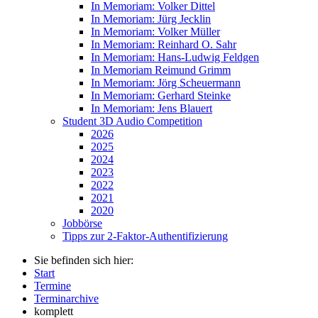
In Memoriam: Volker Dittel
In Memoriam: Jürg Jecklin
In Memoriam: Volker Müller
In Memoriam: Reinhard O. Sahr
In Memoriam: Hans-Ludwig Feldgen
In Memoriam Reimund Grimm
In Memoriam: Jörg Scheuermann
In Memoriam: Gerhard Steinke
In Memoriam: Jens Blauert
Student 3D Audio Competition
2026
2025
2024
2023
2022
2021
2020
Jobbörse
Tipps zur 2-Faktor-Authentifizierung
Sie befinden sich hier:
Start
Termine
Terminarchive
komplett