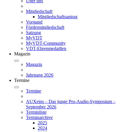
Über uns
Mitgliedschaft
Mitgliedschaftsantrag
Vorstand
Fördermitgliedschaft
Satzung
MyVDT
MyVDT-Community
VDT-Ehrenmedaillen
Magazin
Magazin
Jahrgang 2026
Termine
Termine
AUXeins – Das junge Pro-Audio-Symposium –
September 2026
Terminliste
Terminarchive
2025
2024