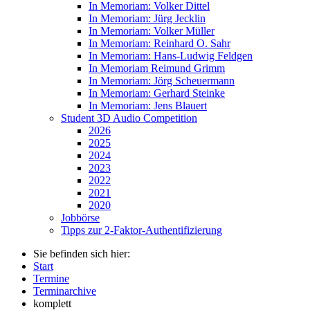
In Memoriam: Volker Dittel
In Memoriam: Jürg Jecklin
In Memoriam: Volker Müller
In Memoriam: Reinhard O. Sahr
In Memoriam: Hans-Ludwig Feldgen
In Memoriam Reimund Grimm
In Memoriam: Jörg Scheuermann
In Memoriam: Gerhard Steinke
In Memoriam: Jens Blauert
Student 3D Audio Competition
2026
2025
2024
2023
2022
2021
2020
Jobbörse
Tipps zur 2-Faktor-Authentifizierung
Sie befinden sich hier:
Start
Termine
Terminarchive
komplett