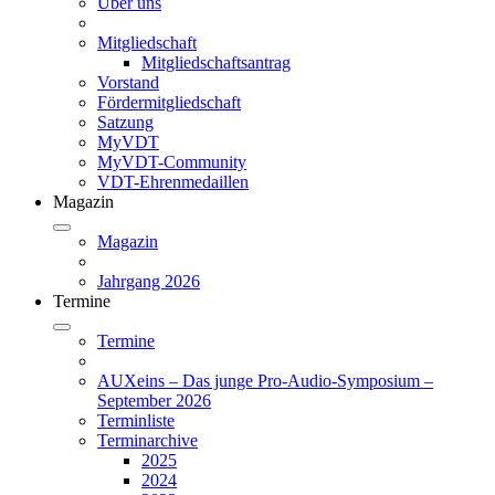
Über uns
Mitgliedschaft
Mitgliedschaftsantrag
Vorstand
Fördermitgliedschaft
Satzung
MyVDT
MyVDT-Community
VDT-Ehrenmedaillen
Magazin
Magazin
Jahrgang 2026
Termine
Termine
AUXeins – Das junge Pro-Audio-Symposium –
September 2026
Terminliste
Terminarchive
2025
2024