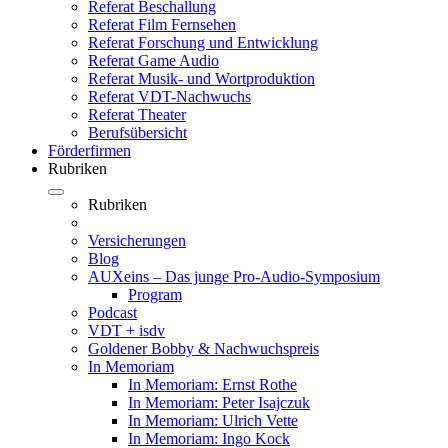
Referat Beschallung
Referat Film Fernsehen
Referat Forschung und Entwicklung
Referat Game Audio
Referat Musik- und Wortproduktion
Referat VDT-Nachwuchs
Referat Theater
Berufsübersicht
Förderfirmen
Rubriken
Rubriken
Versicherungen
Blog
AUXeins – Das junge Pro-Audio-Symposium
Program
Podcast
VDT + isdv
Goldener Bobby & Nachwuchspreis
In Memoriam
In Memoriam: Ernst Rothe
In Memoriam: Peter Isajczuk
In Memoriam: Ulrich Vette
In Memoriam: Ingo Kock