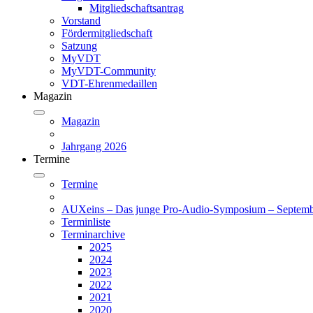
Mitgliedschaftsantrag
Vorstand
Fördermitgliedschaft
Satzung
MyVDT
MyVDT-Community
VDT-Ehrenmedaillen
Magazin
Magazin
Jahrgang 2026
Termine
Termine
AUXeins – Das junge Pro-Audio-Symposium – Septemb
Terminliste
Terminarchive
2025
2024
2023
2022
2021
2020