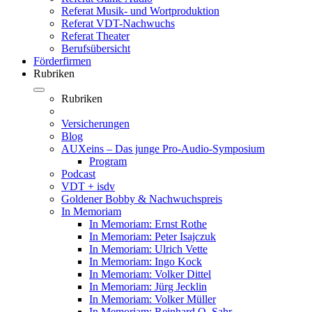
Referat Musik- und Wortproduktion
Referat VDT-Nachwuchs
Referat Theater
Berufsübersicht
Förderfirmen
Rubriken
Rubriken
Versicherungen
Blog
AUXeins – Das junge Pro-Audio-Symposium
Program
Podcast
VDT + isdv
Goldener Bobby & Nachwuchspreis
In Memoriam
In Memoriam: Ernst Rothe
In Memoriam: Peter Isajczuk
In Memoriam: Ulrich Vette
In Memoriam: Ingo Kock
In Memoriam: Volker Dittel
In Memoriam: Jürg Jecklin
In Memoriam: Volker Müller
In Memoriam: Reinhard O. Sahr