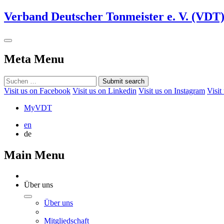
Verband Deutscher Tonmeister e. V. (VDT
Meta Menu
Submit search
Visit us on Facebook
Visit us on Linkedin
Visit us on Instagram
Visit
MyVDT
en
de
Main Menu
Über uns
Über uns
Mitgliedschaft