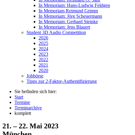
In Memoriam: Hans-Ludwig Feldgen
In Memoriam Reimund Grimm
In Memoriam: Jörg Scheuermann
In Memoriam: Gerhard Steinke
In Memoriam: Jens Blauert
Student 3D Audio Competition
2026
2025
2024
2023
2022
2021
2020
Jobbörse
Tipps zur 2-Faktor-Authentifizierung
Sie befinden sich hier:
Start
Termine
Terminarchive
komplett
21. – 22. Mai 2023
München