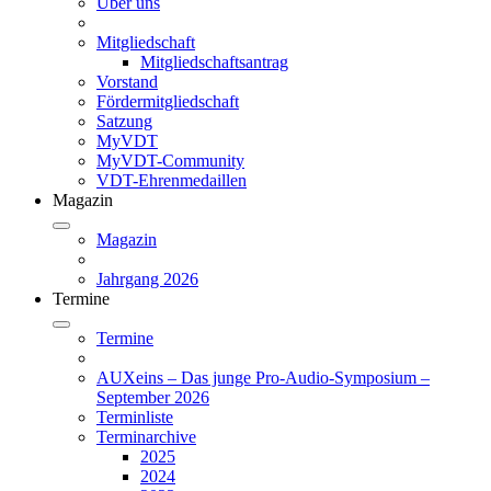
Über uns
Mitgliedschaft
Mitgliedschaftsantrag
Vorstand
Fördermitgliedschaft
Satzung
MyVDT
MyVDT-Community
VDT-Ehrenmedaillen
Magazin
Magazin
Jahrgang 2026
Termine
Termine
AUXeins – Das junge Pro-Audio-Symposium –
September 2026
Terminliste
Terminarchive
2025
2024