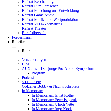
Referat Beschallung
Referat Film Fernsehen
Referat Forschung und Entwicklung
Referat Game Audio
Referat Musik- und Wortproduktion
Referat VDT-Nachwuchs
Referat Theater
Berufsübersicht
Förderfirmen
Rubriken
Rubriken
Versicherungen
Blog
AUXeins – Das junge Pro-Audio-Symposium
Program
Podcast
VDT + isdv
Goldener Bobby & Nachwuchspreis
In Memoriam
In Memoriam: Ernst Rothe
In Memoriam: Peter Isajczuk
In Memoriam: Ulrich Vette
In Memoriam: Ingo Kock