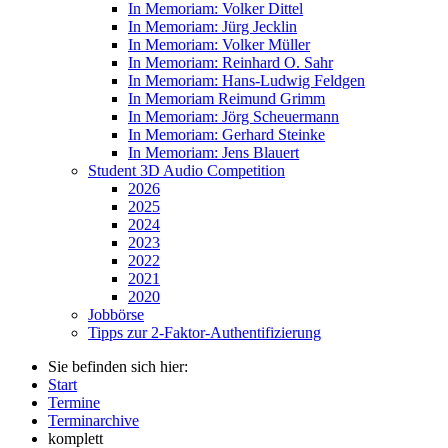
In Memoriam: Volker Dittel
In Memoriam: Jürg Jecklin
In Memoriam: Volker Müller
In Memoriam: Reinhard O. Sahr
In Memoriam: Hans-Ludwig Feldgen
In Memoriam Reimund Grimm
In Memoriam: Jörg Scheuermann
In Memoriam: Gerhard Steinke
In Memoriam: Jens Blauert
Student 3D Audio Competition
2026
2025
2024
2023
2022
2021
2020
Jobbörse
Tipps zur 2-Faktor-Authentifizierung
Sie befinden sich hier:
Start
Termine
Terminarchive
komplett