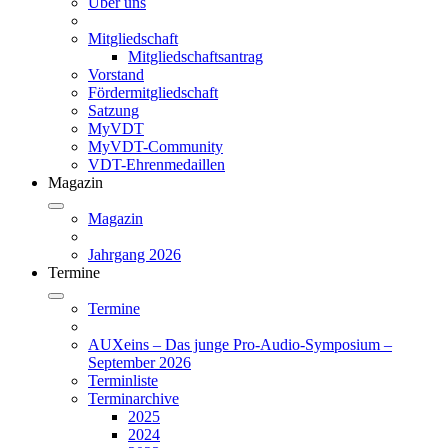
Über uns
Mitgliedschaft
Mitgliedschaftsantrag
Vorstand
Fördermitgliedschaft
Satzung
MyVDT
MyVDT-Community
VDT-Ehrenmedaillen
Magazin
Magazin
Jahrgang 2026
Termine
Termine
AUXeins – Das junge Pro-Audio-Symposium –
September 2026
Terminliste
Terminarchive
2025
2024