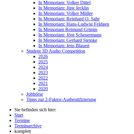
In Memoriam: Volker Dittel
In Memoriam: Jürg Jecklin
In Memoriam: Volker Müller
In Memoriam: Reinhard O. Sahr
In Memoriam: Hans-Ludwig Feldgen
In Memoriam Reimund Grimm
In Memoriam: Jörg Scheuermann
In Memoriam: Gerhard Steinke
In Memoriam: Jens Blauert
Student 3D Audio Competition
2026
2025
2024
2023
2022
2021
2020
Jobbörse
Tipps zur 2-Faktor-Authentifizierung
Sie befinden sich hier:
Start
Termine
Terminarchive
komplett