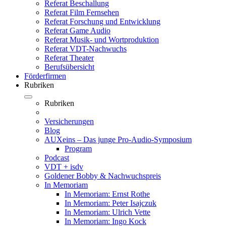
Referat Beschallung
Referat Film Fernsehen
Referat Forschung und Entwicklung
Referat Game Audio
Referat Musik- und Wortproduktion
Referat VDT-Nachwuchs
Referat Theater
Berufsübersicht
Förderfirmen
Rubriken
Rubriken
Versicherungen
Blog
AUXeins – Das junge Pro-Audio-Symposium
Program
Podcast
VDT + isdv
Goldener Bobby & Nachwuchspreis
In Memoriam
In Memoriam: Ernst Rothe
In Memoriam: Peter Isajczuk
In Memoriam: Ulrich Vette
In Memoriam: Ingo Kock