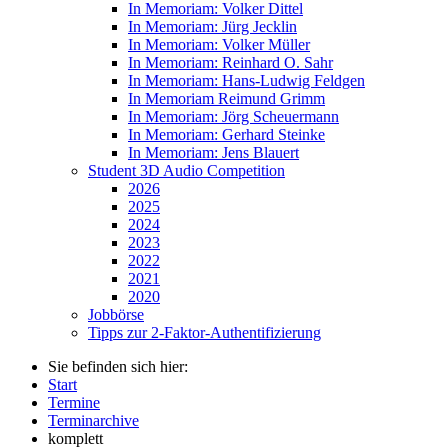
In Memoriam: Volker Dittel
In Memoriam: Jürg Jecklin
In Memoriam: Volker Müller
In Memoriam: Reinhard O. Sahr
In Memoriam: Hans-Ludwig Feldgen
In Memoriam Reimund Grimm
In Memoriam: Jörg Scheuermann
In Memoriam: Gerhard Steinke
In Memoriam: Jens Blauert
Student 3D Audio Competition
2026
2025
2024
2023
2022
2021
2020
Jobbörse
Tipps zur 2-Faktor-Authentifizierung
Sie befinden sich hier:
Start
Termine
Terminarchive
komplett