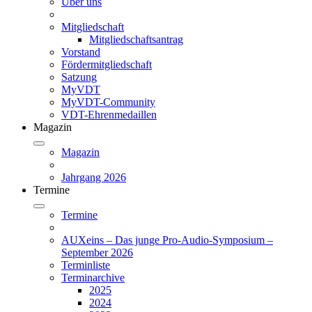
Über uns
Mitgliedschaft
Mitgliedschaftsantrag
Vorstand
Fördermitgliedschaft
Satzung
MyVDT
MyVDT-Community
VDT-Ehrenmedaillen
Magazin
Magazin
Jahrgang 2026
Termine
Termine
AUXeins – Das junge Pro-Audio-Symposium –
September 2026
Terminliste
Terminarchive
2025
2024