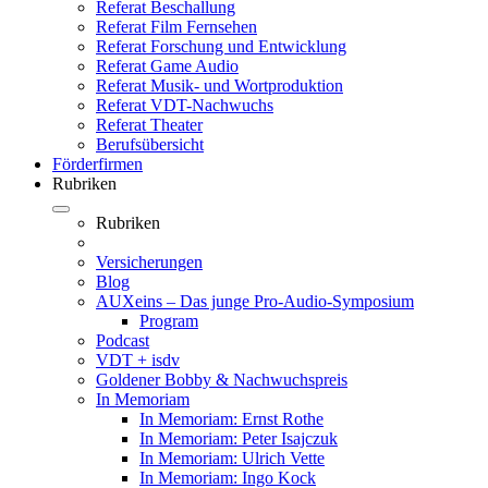
Referat Beschallung
Referat Film Fernsehen
Referat Forschung und Entwicklung
Referat Game Audio
Referat Musik- und Wortproduktion
Referat VDT-Nachwuchs
Referat Theater
Berufsübersicht
Förderfirmen
Rubriken
Rubriken
Versicherungen
Blog
AUXeins – Das junge Pro-Audio-Symposium
Program
Podcast
VDT + isdv
Goldener Bobby & Nachwuchspreis
In Memoriam
In Memoriam: Ernst Rothe
In Memoriam: Peter Isajczuk
In Memoriam: Ulrich Vette
In Memoriam: Ingo Kock