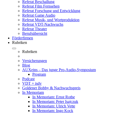
Referat Beschallung
Referat Film Fernsehen
Referat Forschung und Entwicklung
Referat Game Audio
Referat Musik- und Wortproduktion
Referat VDT-Nachwuchs
Referat Theater
Berufsübersicht
Förderfirmen
Rubriken
Rubriken
Versicherungen
Blog
AUXeins – Das junge Pro-Audio-Symposium
Program
Podcast
VDT + isdv
Goldener Bobby & Nachwuchspreis
In Memoriam
In Memoriam: Ernst Rothe
In Memoriam: Peter Isajczuk
In Memoriam: Ulrich Vette
In Memoriam: Ingo Kock