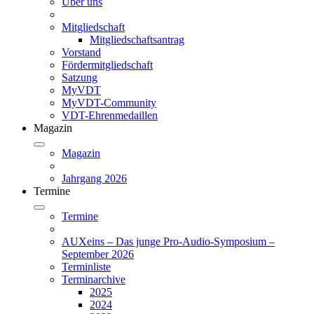
Über uns
Mitgliedschaft
Mitgliedschaftsantrag
Vorstand
Fördermitgliedschaft
Satzung
MyVDT
MyVDT-Community
VDT-Ehrenmedaillen
Magazin
Magazin
Jahrgang 2026
Termine
Termine
AUXeins – Das junge Pro-Audio-Symposium –
September 2026
Terminliste
Terminarchive
2025
2024