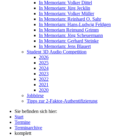
In Memoriam: Volker Dittel
In Memoriam: Jürg Jecklin
In Memoriam: Volker Müller
In Memoriam: Reinhard O. Sahr
In Memoriam: Hans-Ludwig Feldgen
In Memoriam Reimund Grimm
In Memoriam: Jörg Scheuermann
In Memoriam: Gerhard Steinke
In Memoriam: Jens Blauert
Student 3D Audio Competition
2026
2025
2024
2023
2022
2021
2020
Jobbörse
Tipps zur 2-Faktor-Authentifizierung
Sie befinden sich hier:
Start
Termine
Terminarchive
komplett