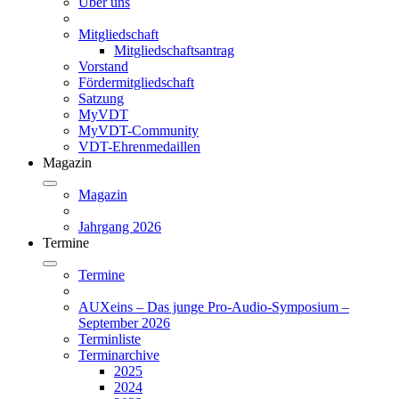
Über uns
Mitgliedschaft
Mitgliedschaftsantrag
Vorstand
Fördermitgliedschaft
Satzung
MyVDT
MyVDT-Community
VDT-Ehrenmedaillen
Magazin
Magazin
Jahrgang 2026
Termine
Termine
AUXeins – Das junge Pro-Audio-Symposium –
September 2026
Terminliste
Terminarchive
2025
2024