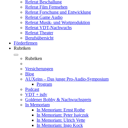
Referat Beschallung
Referat Film Fernsehen
Referat Forschung und Entwicklung
Referat Game Audio
Referat Musik- und Wortproduktion
Referat VDT-Nachwuchs
Referat Theater
Berufsübersicht
Förderfirmen
Rubriken
Rubriken
Versicherungen
Blog
AUXeins – Das junge Pro-Audio-Symposium
Program
Podcast
VDT + isdv
Goldener Bobby & Nachwuchspreis
In Memoriam
In Memoriam: Ernst Rothe
In Memoriam: Peter Isajczuk
In Memoriam: Ulrich Vette
In Memoriam: Ingo Kock