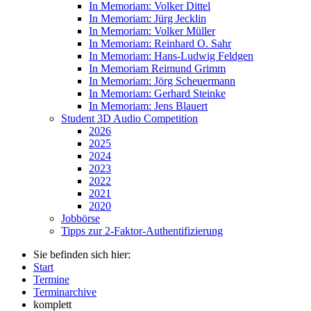
In Memoriam: Volker Dittel
In Memoriam: Jürg Jecklin
In Memoriam: Volker Müller
In Memoriam: Reinhard O. Sahr
In Memoriam: Hans-Ludwig Feldgen
In Memoriam Reimund Grimm
In Memoriam: Jörg Scheuermann
In Memoriam: Gerhard Steinke
In Memoriam: Jens Blauert
Student 3D Audio Competition
2026
2025
2024
2023
2022
2021
2020
Jobbörse
Tipps zur 2-Faktor-Authentifizierung
Sie befinden sich hier:
Start
Termine
Terminarchive
komplett