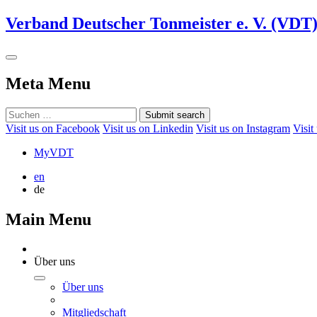
Verband Deutscher Tonmeister e. V. (VDT
Meta Menu
Submit search
Visit us on Facebook
Visit us on Linkedin
Visit us on Instagram
Visit
MyVDT
en
de
Main Menu
Über uns
Über uns
Mitgliedschaft