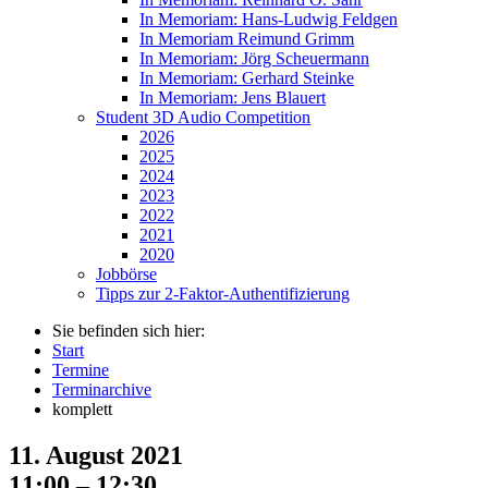
In Memoriam: Hans-Ludwig Feldgen
In Memoriam Reimund Grimm
In Memoriam: Jörg Scheuermann
In Memoriam: Gerhard Steinke
In Memoriam: Jens Blauert
Student 3D Audio Competition
2026
2025
2024
2023
2022
2021
2020
Jobbörse
Tipps zur 2-Faktor-Authentifizierung
Sie befinden sich hier:
Start
Termine
Terminarchive
komplett
11. August 2021
11:00 – 12:30