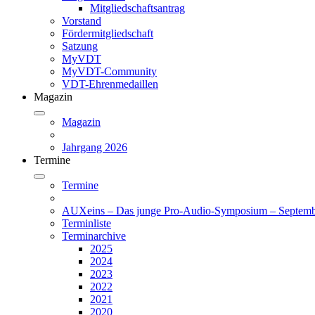
Mitgliedschaftsantrag
Vorstand
Fördermitgliedschaft
Satzung
MyVDT
MyVDT-Community
VDT-Ehrenmedaillen
Magazin
Magazin
Jahrgang 2026
Termine
Termine
AUXeins – Das junge Pro-Audio-Symposium – Septemb
Terminliste
Terminarchive
2025
2024
2023
2022
2021
2020