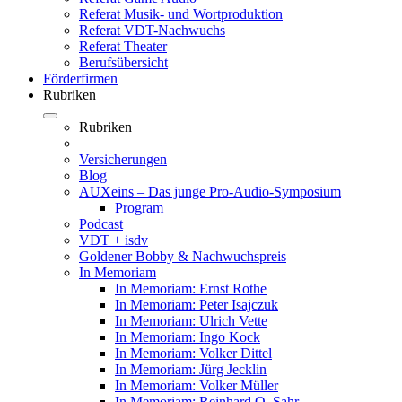
Referat Musik- und Wortproduktion
Referat VDT-Nachwuchs
Referat Theater
Berufsübersicht
Förderfirmen
Rubriken
Rubriken
Versicherungen
Blog
AUXeins – Das junge Pro-Audio-Symposium
Program
Podcast
VDT + isdv
Goldener Bobby & Nachwuchspreis
In Memoriam
In Memoriam: Ernst Rothe
In Memoriam: Peter Isajczuk
In Memoriam: Ulrich Vette
In Memoriam: Ingo Kock
In Memoriam: Volker Dittel
In Memoriam: Jürg Jecklin
In Memoriam: Volker Müller
In Memoriam: Reinhard O. Sahr