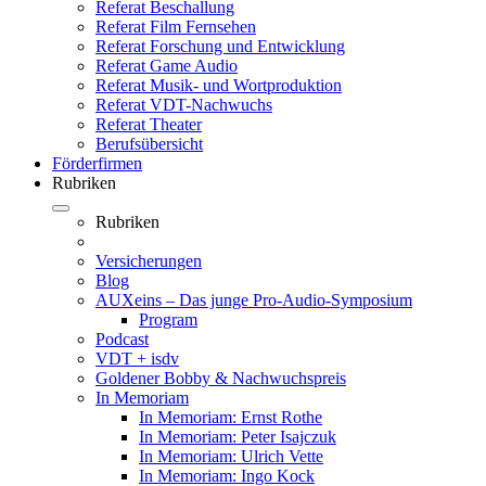
Referat Beschallung
Referat Film Fernsehen
Referat Forschung und Entwicklung
Referat Game Audio
Referat Musik- und Wortproduktion
Referat VDT-Nachwuchs
Referat Theater
Berufsübersicht
Förderfirmen
Rubriken
Rubriken
Versicherungen
Blog
AUXeins – Das junge Pro-Audio-Symposium
Program
Podcast
VDT + isdv
Goldener Bobby & Nachwuchspreis
In Memoriam
In Memoriam: Ernst Rothe
In Memoriam: Peter Isajczuk
In Memoriam: Ulrich Vette
In Memoriam: Ingo Kock