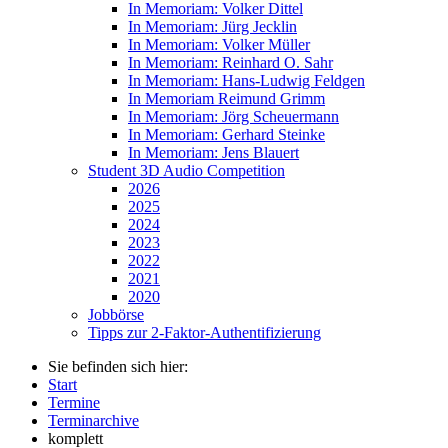
In Memoriam: Volker Dittel
In Memoriam: Jürg Jecklin
In Memoriam: Volker Müller
In Memoriam: Reinhard O. Sahr
In Memoriam: Hans-Ludwig Feldgen
In Memoriam Reimund Grimm
In Memoriam: Jörg Scheuermann
In Memoriam: Gerhard Steinke
In Memoriam: Jens Blauert
Student 3D Audio Competition
2026
2025
2024
2023
2022
2021
2020
Jobbörse
Tipps zur 2-Faktor-Authentifizierung
Sie befinden sich hier:
Start
Termine
Terminarchive
komplett