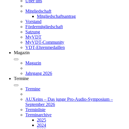
Über uns
Mitgliedschaft
Mitgliedschaftsantrag
Vorstand
Fördermitgliedschaft
Satzung
MyVDT
MyVDT-Community
VDT-Ehrenmedaillen
Magazin
Magazin
Jahrgang 2026
Termine
Termine
AUXeins – Das junge Pro-Audio-Symposium –
September 2026
Terminliste
Terminarchive
2025
2024