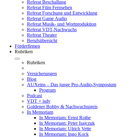
Referat Beschallung
Referat Film Fernsehen
Referat Forschung und Entwicklung
Referat Game Audio
Referat Musik- und Wortproduktion
Referat VDT-Nachwuchs
Referat Theater
Berufsübersicht
Förderfirmen
Rubriken
Rubriken
Versicherungen
Blog
AUXeins – Das junge Pro-Audio-Symposium
Program
Podcast
VDT + isdv
Goldener Bobby & Nachwuchspreis
In Memoriam
In Memoriam: Ernst Rothe
In Memoriam: Peter Isajczuk
In Memoriam: Ulrich Vette
In Memoriam: Ingo Kock