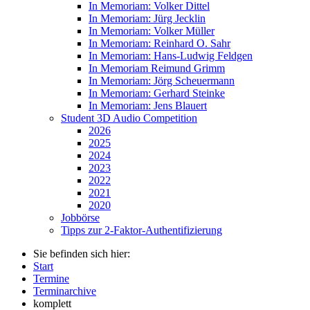
In Memoriam: Volker Dittel
In Memoriam: Jürg Jecklin
In Memoriam: Volker Müller
In Memoriam: Reinhard O. Sahr
In Memoriam: Hans-Ludwig Feldgen
In Memoriam Reimund Grimm
In Memoriam: Jörg Scheuermann
In Memoriam: Gerhard Steinke
In Memoriam: Jens Blauert
Student 3D Audio Competition
2026
2025
2024
2023
2022
2021
2020
Jobbörse
Tipps zur 2-Faktor-Authentifizierung
Sie befinden sich hier:
Start
Termine
Terminarchive
komplett