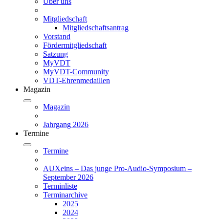
Über uns
Mitgliedschaft
Mitgliedschaftsantrag
Vorstand
Fördermitgliedschaft
Satzung
MyVDT
MyVDT-Community
VDT-Ehrenmedaillen
Magazin
Magazin
Jahrgang 2026
Termine
Termine
AUXeins – Das junge Pro-Audio-Symposium –
September 2026
Terminliste
Terminarchive
2025
2024