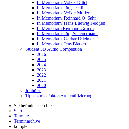
In Memoriam: Volker Dittel
In Memoriam: Jürg Jecklin
In Memoriam: Volker Müller
In Memoriam: Reinhard O. Sahr
In Memoriam: Hans-Ludwig Feldgen
In Memoriam Reimund Grimm
In Memoriam: Jörg Scheuermann
In Memoriam: Gerhard Steinke
In Memoriam: Jens Blauert
Student 3D Audio Competition
2026
2025
2024
2023
2022
2021
2020
Jobbörse
Tipps zur 2-Faktor-Authentifizierung
Sie befinden sich hier:
Start
Termine
Terminarchive
komplett