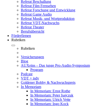
Referat Beschallung
Referat Film Fernsehen
Referat Forschung und Entwicklung
Referat Game Audio
Referat Musik- und Wortproduktion
Referat VDT-Nachwuchs
Referat Theater
Berufsübersicht
Förderfirmen
Rubriken
Rubriken
Versicherungen
Blog
AUXeins – Das junge Pro-Audio-Symposium
Program
Podcast
VDT + isdv
Goldener Bobby & Nachwuchspreis
In Memoriam
In Memoriam: Ernst Rothe
In Memoriam: Peter Isajczuk
In Memoriam: Ulrich Vette
In Memoriam: Ingo Kock