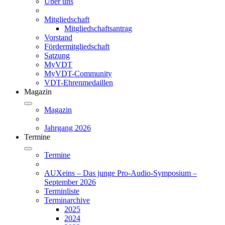
Über uns
Mitgliedschaft
Mitgliedschaftsantrag
Vorstand
Fördermitgliedschaft
Satzung
MyVDT
MyVDT-Community
VDT-Ehrenmedaillen
Magazin
Magazin
Jahrgang 2026
Termine
Termine
AUXeins – Das junge Pro-Audio-Symposium –
September 2026
Terminliste
Terminarchive
2025
2024