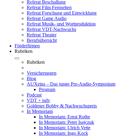
Referat Beschallung
Referat Film Fernsehen
Referat Forschung und Entwicklung
Referat Game Audio
Referat Musik- und Wortproduktion
Referat VDT-Nachwuchs
Referat Theater
Berufsübersicht
Förderfirmen
Rubriken
Rubriken
Versicherungen
Blog
AUXeins – Das junge Pro-Audio-Symposium
Program
Podcast
VDT + isdv
Goldener Bobby & Nachwuchspreis
In Memoriam
In Memoriam: Ernst Rothe
In Memoriam: Peter Isajczuk
In Memoriam: Ulrich Vette
In Memoriam: Ingo Kock