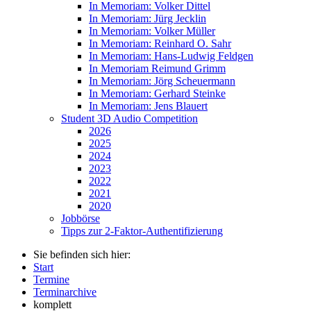
In Memoriam: Volker Dittel
In Memoriam: Jürg Jecklin
In Memoriam: Volker Müller
In Memoriam: Reinhard O. Sahr
In Memoriam: Hans-Ludwig Feldgen
In Memoriam Reimund Grimm
In Memoriam: Jörg Scheuermann
In Memoriam: Gerhard Steinke
In Memoriam: Jens Blauert
Student 3D Audio Competition
2026
2025
2024
2023
2022
2021
2020
Jobbörse
Tipps zur 2-Faktor-Authentifizierung
Sie befinden sich hier:
Start
Termine
Terminarchive
komplett