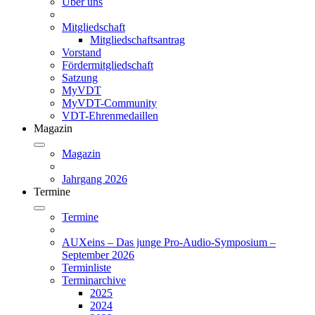
Über uns
Mitgliedschaft
Mitgliedschaftsantrag
Vorstand
Fördermitgliedschaft
Satzung
MyVDT
MyVDT-Community
VDT-Ehrenmedaillen
Magazin
Magazin
Jahrgang 2026
Termine
Termine
AUXeins – Das junge Pro-Audio-Symposium –
September 2026
Terminliste
Terminarchive
2025
2024