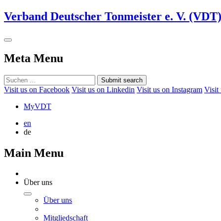
Verband Deutscher Tonmeister e. V. (VDT
Meta Menu
Submit search
Visit us on Facebook
Visit us on Linkedin
Visit us on Instagram
Visit
MyVDT
en
de
Main Menu
Über uns
Über uns
Mitgliedschaft