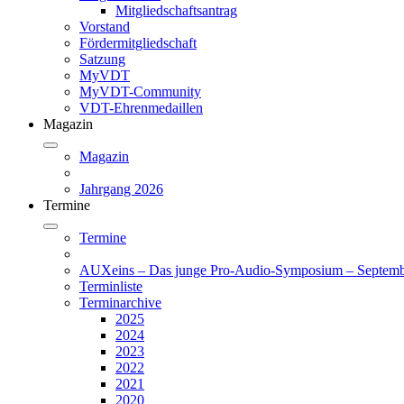
Mitgliedschaftsantrag
Vorstand
Fördermitgliedschaft
Satzung
MyVDT
MyVDT-Community
VDT-Ehrenmedaillen
Magazin
Magazin
Jahrgang 2026
Termine
Termine
AUXeins – Das junge Pro-Audio-Symposium – Septemb
Terminliste
Terminarchive
2025
2024
2023
2022
2021
2020