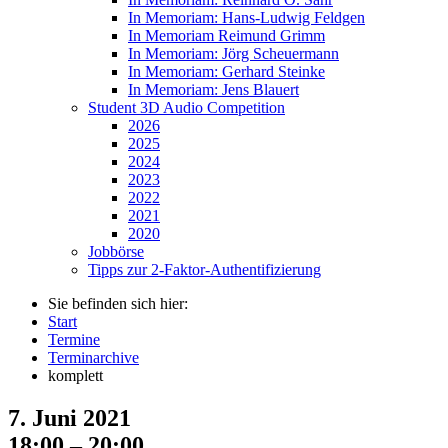
In Memoriam: Hans-Ludwig Feldgen
In Memoriam Reimund Grimm
In Memoriam: Jörg Scheuermann
In Memoriam: Gerhard Steinke
In Memoriam: Jens Blauert
Student 3D Audio Competition
2026
2025
2024
2023
2022
2021
2020
Jobbörse
Tipps zur 2-Faktor-Authentifizierung
Sie befinden sich hier:
Start
Termine
Terminarchive
komplett
7. Juni 2021
18:00 – 20:00