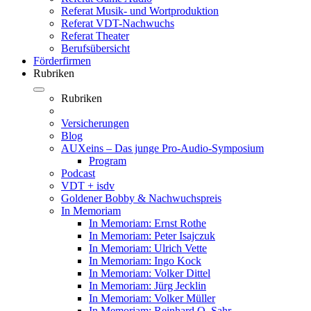
Referat Musik- und Wortproduktion
Referat VDT-Nachwuchs
Referat Theater
Berufsübersicht
Förderfirmen
Rubriken
Rubriken
Versicherungen
Blog
AUXeins – Das junge Pro-Audio-Symposium
Program
Podcast
VDT + isdv
Goldener Bobby & Nachwuchspreis
In Memoriam
In Memoriam: Ernst Rothe
In Memoriam: Peter Isajczuk
In Memoriam: Ulrich Vette
In Memoriam: Ingo Kock
In Memoriam: Volker Dittel
In Memoriam: Jürg Jecklin
In Memoriam: Volker Müller
In Memoriam: Reinhard O. Sahr