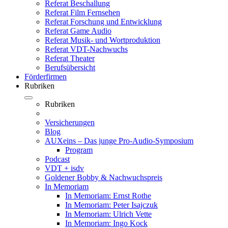
Referat Beschallung
Referat Film Fernsehen
Referat Forschung und Entwicklung
Referat Game Audio
Referat Musik- und Wortproduktion
Referat VDT-Nachwuchs
Referat Theater
Berufsübersicht
Förderfirmen
Rubriken
Rubriken
Versicherungen
Blog
AUXeins – Das junge Pro-Audio-Symposium
Program
Podcast
VDT + isdv
Goldener Bobby & Nachwuchspreis
In Memoriam
In Memoriam: Ernst Rothe
In Memoriam: Peter Isajczuk
In Memoriam: Ulrich Vette
In Memoriam: Ingo Kock