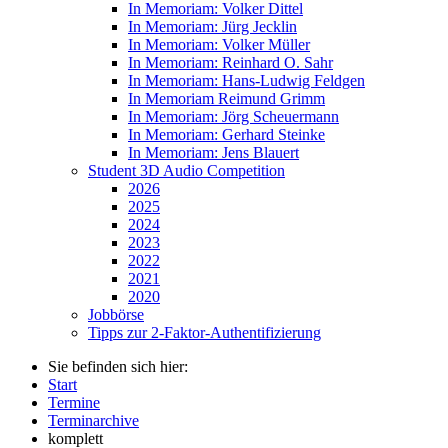
In Memoriam: Volker Dittel
In Memoriam: Jürg Jecklin
In Memoriam: Volker Müller
In Memoriam: Reinhard O. Sahr
In Memoriam: Hans-Ludwig Feldgen
In Memoriam Reimund Grimm
In Memoriam: Jörg Scheuermann
In Memoriam: Gerhard Steinke
In Memoriam: Jens Blauert
Student 3D Audio Competition
2026
2025
2024
2023
2022
2021
2020
Jobbörse
Tipps zur 2-Faktor-Authentifizierung
Sie befinden sich hier:
Start
Termine
Terminarchive
komplett