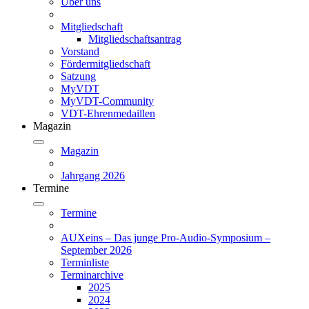
Über uns
Mitgliedschaft
Mitgliedschaftsantrag
Vorstand
Fördermitgliedschaft
Satzung
MyVDT
MyVDT-Community
VDT-Ehrenmedaillen
Magazin
Magazin
Jahrgang 2026
Termine
Termine
AUXeins – Das junge Pro-Audio-Symposium –
September 2026
Terminliste
Terminarchive
2025
2024