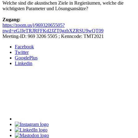
Welche sind die akustischen Ziele in Regieräumen, welche die
wichtigsten Parameter und Lösungsansätze?
Zugang:
https://zoom.us/j/96932065505?
pwd=eGJJeTRJRFFKd2JZT0gzbXZRSU9wQT09
Meeting-ID: 969 3206 5505 ; Kenncode: TMT2021
Facebook
Twitter
GooglePlus
Linkedin