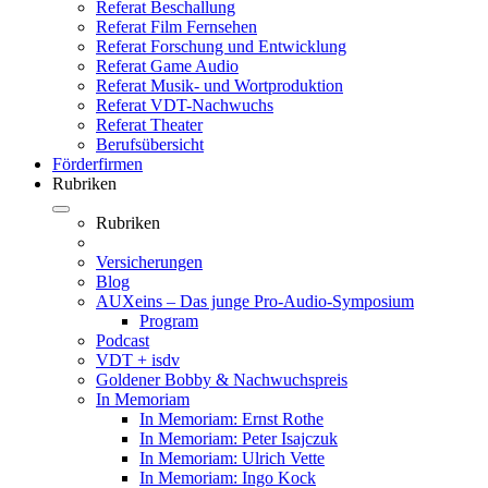
Referat Beschallung
Referat Film Fernsehen
Referat Forschung und Entwicklung
Referat Game Audio
Referat Musik- und Wortproduktion
Referat VDT-Nachwuchs
Referat Theater
Berufsübersicht
Förderfirmen
Rubriken
Rubriken
Versicherungen
Blog
AUXeins – Das junge Pro-Audio-Symposium
Program
Podcast
VDT + isdv
Goldener Bobby & Nachwuchspreis
In Memoriam
In Memoriam: Ernst Rothe
In Memoriam: Peter Isajczuk
In Memoriam: Ulrich Vette
In Memoriam: Ingo Kock