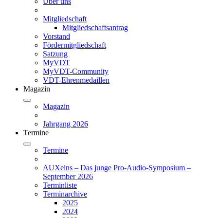
Über uns
Mitgliedschaft
Mitgliedschaftsantrag
Vorstand
Fördermitgliedschaft
Satzung
MyVDT
MyVDT-Community
VDT-Ehrenmedaillen
Magazin
Magazin
Jahrgang 2026
Termine
Termine
AUXeins – Das junge Pro-Audio-Symposium –
September 2026
Terminliste
Terminarchive
2025
2024