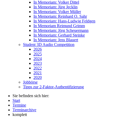
In Memoriam: Volker Dittel
In Memoriam: Jürg Jecklin
In Memoriam: Volker Müller
In Memoriam: Reinhard O. Sahr
In Memoriam: Hans-Ludwig Feldgen
In Memoriam Reimund Grimm
In Memoriam: Jörg Scheuermann
In Memoriam: Gerhard Steinke
In Memoriam: Jens Blauert
Student 3D Audio Competition
2026
2025
2024
2023
2022
2021
2020
Jobbörse
Tipps zur 2-Faktor-Authentifizierung
Sie befinden sich hier:
Start
Termine
Terminarchive
komplett