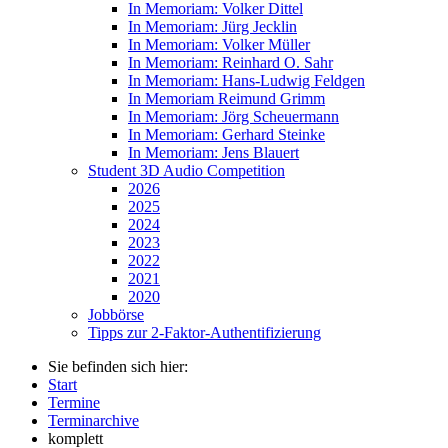
In Memoriam: Volker Dittel
In Memoriam: Jürg Jecklin
In Memoriam: Volker Müller
In Memoriam: Reinhard O. Sahr
In Memoriam: Hans-Ludwig Feldgen
In Memoriam Reimund Grimm
In Memoriam: Jörg Scheuermann
In Memoriam: Gerhard Steinke
In Memoriam: Jens Blauert
Student 3D Audio Competition
2026
2025
2024
2023
2022
2021
2020
Jobbörse
Tipps zur 2-Faktor-Authentifizierung
Sie befinden sich hier:
Start
Termine
Terminarchive
komplett