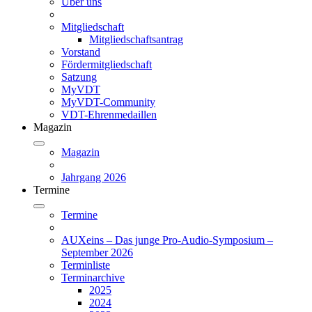
Über uns
Mitgliedschaft
Mitgliedschaftsantrag
Vorstand
Fördermitgliedschaft
Satzung
MyVDT
MyVDT-Community
VDT-Ehrenmedaillen
Magazin
Magazin
Jahrgang 2026
Termine
Termine
AUXeins – Das junge Pro-Audio-Symposium –
September 2026
Terminliste
Terminarchive
2025
2024