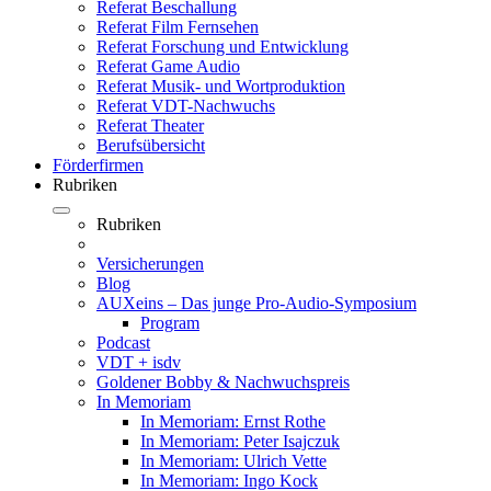
Referat Beschallung
Referat Film Fernsehen
Referat Forschung und Entwicklung
Referat Game Audio
Referat Musik- und Wortproduktion
Referat VDT-Nachwuchs
Referat Theater
Berufsübersicht
Förderfirmen
Rubriken
Rubriken
Versicherungen
Blog
AUXeins – Das junge Pro-Audio-Symposium
Program
Podcast
VDT + isdv
Goldener Bobby & Nachwuchspreis
In Memoriam
In Memoriam: Ernst Rothe
In Memoriam: Peter Isajczuk
In Memoriam: Ulrich Vette
In Memoriam: Ingo Kock