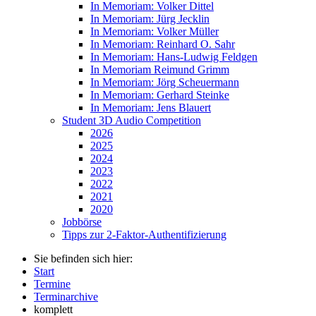
In Memoriam: Volker Dittel
In Memoriam: Jürg Jecklin
In Memoriam: Volker Müller
In Memoriam: Reinhard O. Sahr
In Memoriam: Hans-Ludwig Feldgen
In Memoriam Reimund Grimm
In Memoriam: Jörg Scheuermann
In Memoriam: Gerhard Steinke
In Memoriam: Jens Blauert
Student 3D Audio Competition
2026
2025
2024
2023
2022
2021
2020
Jobbörse
Tipps zur 2-Faktor-Authentifizierung
Sie befinden sich hier:
Start
Termine
Terminarchive
komplett