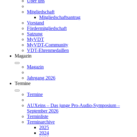
Über uns
Mitgliedschaft
Mitgliedschaftsantrag
Vorstand
Fördermitgliedschaft
Satzung
MyVDT
MyVDT-Community
VDT-Ehrenmedaillen
Magazin
Magazin
Jahrgang 2026
Termine
Termine
AUXeins – Das junge Pro-Audio-Symposium –
September 2026
Terminliste
Terminarchive
2025
2024