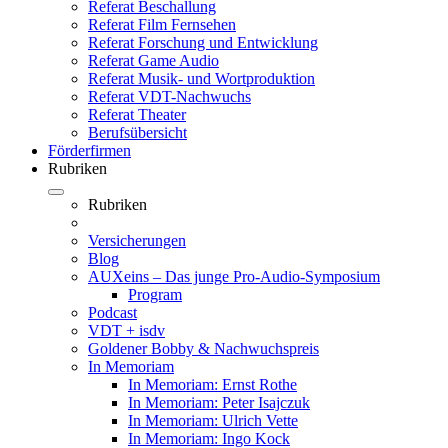
Referat Beschallung
Referat Film Fernsehen
Referat Forschung und Entwicklung
Referat Game Audio
Referat Musik- und Wortproduktion
Referat VDT-Nachwuchs
Referat Theater
Berufsübersicht
Förderfirmen
Rubriken
Rubriken
Versicherungen
Blog
AUXeins – Das junge Pro-Audio-Symposium
Program
Podcast
VDT + isdv
Goldener Bobby & Nachwuchspreis
In Memoriam
In Memoriam: Ernst Rothe
In Memoriam: Peter Isajczuk
In Memoriam: Ulrich Vette
In Memoriam: Ingo Kock