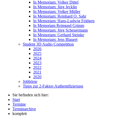
In Memoriam: Volker Dittel
In Memoriam: Jürg Jecklin
In Memoriam: Volker Müller
In Memoriam: Reinhard O. Sahr
In Memoriam: Hans-Ludwig Feldgen
In Memoriam Reimund Grimm
In Memoriam: Jörg Scheuermann
In Memoriam: Gerhard Steinke
In Memoriam: Jens Blauert
Student 3D Audio Competition
2026
2025
2024
2023
2022
2021
2020
Jobbörse
Tipps zur 2-Faktor-Authentifizierung
Sie befinden sich hier:
Start
Termine
Terminarchive
komplett