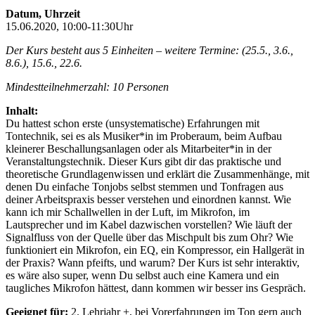
Datum, Uhrzeit
15.06.2020, 10:00-11:30Uhr
Der Kurs besteht aus 5 Einheiten
– weitere Termine: (25.5., 3.6.,
8.6.), 15.6., 22.6.
Mindestteilnehmerzahl: 10 Personen
Inhalt:
Du hattest schon erste (unsystematische) Erfahrungen mit
Tontechnik, sei es als Musiker*in im Proberaum, beim Aufbau
kleinerer Beschallungsanlagen oder als Mitarbeiter*in in der
Veranstaltungstechnik. Dieser Kurs gibt dir das praktische und
theoretische Grundlagenwissen und erklärt die Zusammenhänge, mit
denen Du einfache Tonjobs selbst stemmen und Tonfragen aus
deiner Arbeitspraxis besser verstehen und einordnen kannst. Wie
kann ich mir Schallwellen in der Luft, im Mikrofon, im
Lautsprecher und im Kabel dazwischen vorstellen? Wie läuft der
Signalfluss von der Quelle über das Mischpult bis zum Ohr? Wie
funktioniert ein Mikrofon, ein EQ, ein Kompressor, ein Hallgerät in
der Praxis? Wann pfeifts, und warum? Der Kurs ist sehr interaktiv,
es wäre also super, wenn Du selbst auch eine Kamera und ein
taugliches Mikrofon hättest, dann kommen wir besser ins Gespräch.
Geeignet für:
2. Lehrjahr +, bei Vorerfahrungen im Ton gern auch