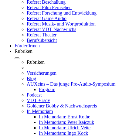
Referat Beschallung
Referat Film Fernsehen
Referat Forschung und Entwicklung
Referat Game Audio
Referat Musik- und Wortproduktion
Referat VDT-Nachwuchs
Referat Theater
Berufsübersicht
Förderfirmen
Rubriken
Rubriken
Versicherungen
Blog
AUXeins – Das junge Pro-Audio-Symposium
Program
Podcast
VDT + isdv
Goldener Bobby & Nachwuchspreis
In Memoriam
In Memoriam: Ernst Rothe
In Memoriam: Peter Isajczuk
In Memoriam: Ulrich Vette
In Memoriam: Ingo Kock