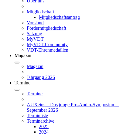
Über uns
Mitgliedschaft
Mitgliedschaftsantrag
Vorstand
Fördermitgliedschaft
Satzung
MyVDT
MyVDT-Community
VDT-Ehrenmedaillen
Magazin
Magazin
Jahrgang 2026
Termine
Termine
AUXeins – Das junge Pro-Audio-Symposium –
September 2026
Terminliste
Terminarchive
2025
2024