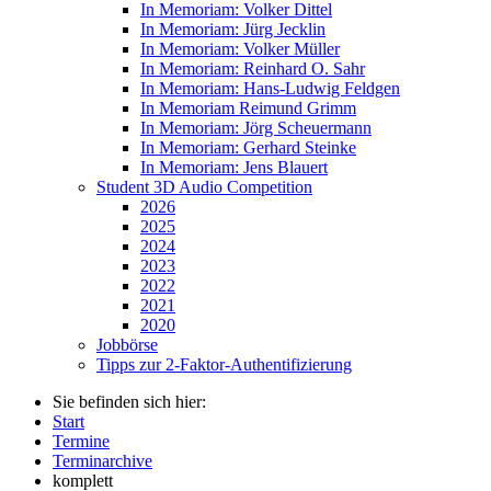
In Memoriam: Volker Dittel
In Memoriam: Jürg Jecklin
In Memoriam: Volker Müller
In Memoriam: Reinhard O. Sahr
In Memoriam: Hans-Ludwig Feldgen
In Memoriam Reimund Grimm
In Memoriam: Jörg Scheuermann
In Memoriam: Gerhard Steinke
In Memoriam: Jens Blauert
Student 3D Audio Competition
2026
2025
2024
2023
2022
2021
2020
Jobbörse
Tipps zur 2-Faktor-Authentifizierung
Sie befinden sich hier:
Start
Termine
Terminarchive
komplett