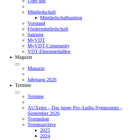
Über uns
Mitgliedschaft
Mitgliedschaftsantrag
Vorstand
Fördermitgliedschaft
Satzung
MyVDT
MyVDT-Community
VDT-Ehrenmedaillen
Magazin
Magazin
Jahrgang 2026
Termine
Termine
AUXeins – Das junge Pro-Audio-Symposium –
September 2026
Terminliste
Terminarchive
2025
2024