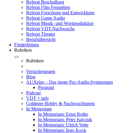
Referat Beschallung
Referat Film Fernsehen
Referat Forschung und Entwicklung
Referat Game Audio
Referat Musik- und Wortproduktion
Referat VDT-Nachwuchs
Referat Theater
Berufsübersicht
Förderfirmen
Rubriken
Rubriken
Versicherungen
Blog
AUXeins – Das junge Pro-Audio-Symposium
Program
Podcast
VDT + isdv
Goldener Bobby & Nachwuchspreis
In Memoriam
In Memoriam: Ernst Rothe
In Memoriam: Peter Isajczuk
In Memoriam: Ulrich Vette
In Memoriam: Ingo Kock