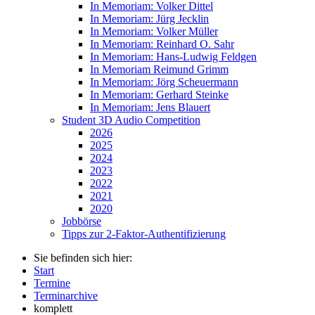
In Memoriam: Volker Dittel
In Memoriam: Jürg Jecklin
In Memoriam: Volker Müller
In Memoriam: Reinhard O. Sahr
In Memoriam: Hans-Ludwig Feldgen
In Memoriam Reimund Grimm
In Memoriam: Jörg Scheuermann
In Memoriam: Gerhard Steinke
In Memoriam: Jens Blauert
Student 3D Audio Competition
2026
2025
2024
2023
2022
2021
2020
Jobbörse
Tipps zur 2-Faktor-Authentifizierung
Sie befinden sich hier:
Start
Termine
Terminarchive
komplett