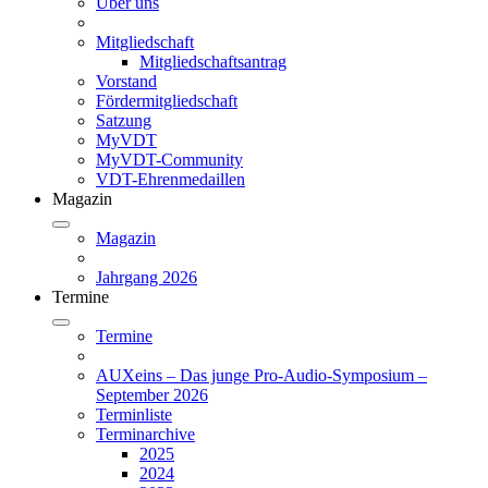
Über uns
Mitgliedschaft
Mitgliedschaftsantrag
Vorstand
Fördermitgliedschaft
Satzung
MyVDT
MyVDT-Community
VDT-Ehrenmedaillen
Magazin
Magazin
Jahrgang 2026
Termine
Termine
AUXeins – Das junge Pro-Audio-Symposium –
September 2026
Terminliste
Terminarchive
2025
2024