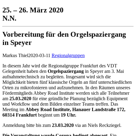
25. – 26. März 2020
N.N.
Vorbereitung für den Orgelspaziergang
in Speyer
Markus Thiel
2020-03-11
Regionalgruppen
In diesem Jahr wird die Regionalgruppe Frankfurt des VDT
Gelegenheit haben den
Orgelspaziergang
in Speyer am 3. Mai
aufnahmetechnisch zu begleiten. Insgesamt wird sich die
Möglichkeit bieten fünf klassische Orgeln an fünf unterschiedlichen
Orten zu mikrofonieren und aufzunehmen. In den Räumen unseres
Fördermitglieds Abbey Road Institute werden sich alle Teilnehmer
am
25.03.2020
für eine gründliche Planung bezüglich Equipment
und Workflow und dem Bilden einzelner Teams treffen. Das
Meeting im
Abbey Road Institute, Hanauer Landstraße 172,
60314 Frankfurt
beginnt um
19 Uhr.
Anmeldung bitte bis zum
23.03.2020
via
an Niels Reckziegel.
Die Veranstaltung wurde Corona-bedingt abgesagt.
Ein