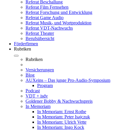
Referat Beschallung
Referat Film Fernsehen
Referat Forschung und Entwicklung
Referat Game Audio
Referat Musik- und Wortproduktion
Referat VDT-Nachwuchs
Referat Theater
Berufsübersicht
Förderfirmen
Rubriken
Rubriken
Versicherungen
Blog
AUXeins – Das junge Pro-Audio-Symposium
Program
Podcast
VDT + isdv
Goldener Bobby & Nachwuchspreis
In Memoriam
In Memoriam: Ernst Rothe
In Memoriam: Peter Isajczuk
In Memoriam: Ulrich Vette
In Memoriam: Ingo Kock