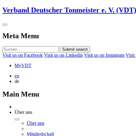
Verband Deutscher Tonmeister e. V. (VDT
Meta Menu
Submit search
Visit us on Facebook
Visit us on Linkedin
Visit us on Instagram
Visit
MyVDT
en
de
Main Menu
Über uns
Über uns
Mitgliedschaft