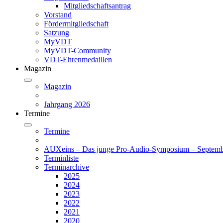
Mitgliedschaftsantrag
Vorstand
Fördermitgliedschaft
Satzung
MyVDT
MyVDT-Community
VDT-Ehrenmedaillen
Magazin
Magazin
Jahrgang 2026
Termine
Termine
AUXeins – Das junge Pro-Audio-Symposium – Septemb
Terminliste
Terminarchive
2025
2024
2023
2022
2021
2020