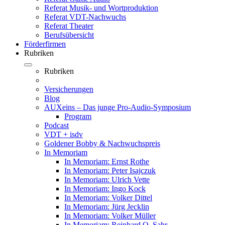
Referat Musik- und Wortproduktion
Referat VDT-Nachwuchs
Referat Theater
Berufsübersicht
Förderfirmen
Rubriken
Rubriken
Versicherungen
Blog
AUXeins – Das junge Pro-Audio-Symposium
Program
Podcast
VDT + isdv
Goldener Bobby & Nachwuchspreis
In Memoriam
In Memoriam: Ernst Rothe
In Memoriam: Peter Isajczuk
In Memoriam: Ulrich Vette
In Memoriam: Ingo Kock
In Memoriam: Volker Dittel
In Memoriam: Jürg Jecklin
In Memoriam: Volker Müller
In Memoriam: Reinhard O. Sahr