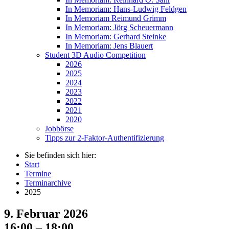
In Memoriam: Hans-Ludwig Feldgen
In Memoriam Reimund Grimm
In Memoriam: Jörg Scheuermann
In Memoriam: Gerhard Steinke
In Memoriam: Jens Blauert
Student 3D Audio Competition
2026
2025
2024
2023
2022
2021
2020
Jobbörse
Tipps zur 2-Faktor-Authentifizierung
Sie befinden sich hier:
Start
Termine
Terminarchive
2025
9. Februar 2026
16:00 – 18:00