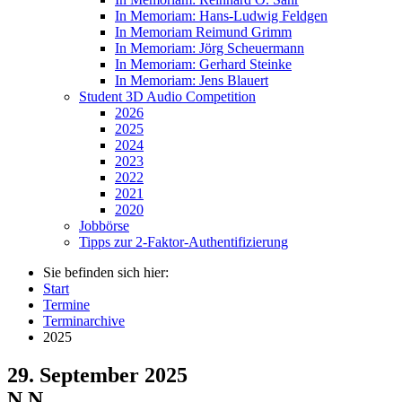
In Memoriam: Hans-Ludwig Feldgen
In Memoriam Reimund Grimm
In Memoriam: Jörg Scheuermann
In Memoriam: Gerhard Steinke
In Memoriam: Jens Blauert
Student 3D Audio Competition
2026
2025
2024
2023
2022
2021
2020
Jobbörse
Tipps zur 2-Faktor-Authentifizierung
Sie befinden sich hier:
Start
Termine
Terminarchive
2025
29. September 2025
N.N.