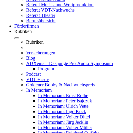
Referat Musik- und Wortproduktion
Referat VDT-Nachwuchs
Referat Theater
Berufsübersicht
Förderfirmen
Rubriken
Rubriken
Versicherungen
Blog
AUXeins – Das junge Pro-Audio-Symposium
Program
Podcast
VDT + isdv
Goldener Bobby & Nachwuchspreis
In Memoriam
In Memoriam: Ernst Rothe
In Memoriam: Peter Isajczuk
In Memoriam: Ulrich Vette
In Memoriam: Ingo Kock
In Memoriam: Volker Dittel
In Memoriam: Jürg Jecklin
In Memoriam: Volker Müller
In Memoriam: Reinhard O. Sahr