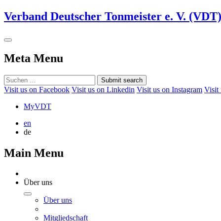
Verband Deutscher Tonmeister e. V. (VDT
Meta Menu
Submit search
Visit us on Facebook
Visit us on Linkedin
Visit us on Instagram
Visit
MyVDT
en
de
Main Menu
Über uns
Über uns
Mitgliedschaft