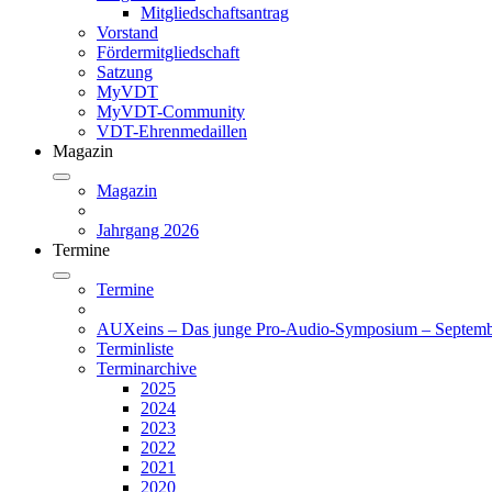
Mitgliedschaftsantrag
Vorstand
Fördermitgliedschaft
Satzung
MyVDT
MyVDT-Community
VDT-Ehrenmedaillen
Magazin
Magazin
Jahrgang 2026
Termine
Termine
AUXeins – Das junge Pro-Audio-Symposium – Septemb
Terminliste
Terminarchive
2025
2024
2023
2022
2021
2020