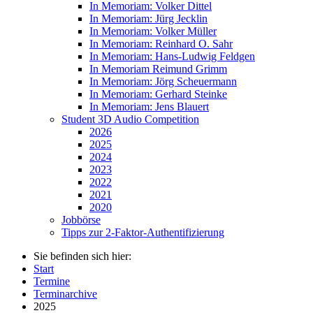
In Memoriam: Volker Dittel
In Memoriam: Jürg Jecklin
In Memoriam: Volker Müller
In Memoriam: Reinhard O. Sahr
In Memoriam: Hans-Ludwig Feldgen
In Memoriam Reimund Grimm
In Memoriam: Jörg Scheuermann
In Memoriam: Gerhard Steinke
In Memoriam: Jens Blauert
Student 3D Audio Competition
2026
2025
2024
2023
2022
2021
2020
Jobbörse
Tipps zur 2-Faktor-Authentifizierung
Sie befinden sich hier:
Start
Termine
Terminarchive
2025