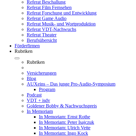
Referat Beschallung
Referat Film Fernsehen
Referat Forschung und Entwicklung
Referat Game Audio
Referat Musik- und Wortproduktion
Referat VDT-Nachwuchs
Referat Theater
Berufsübersicht
Förderfirmen
Rubriken
Rubriken
Versicherungen
Blog
AUXeins – Das junge Pro-Audio-Symposium
Program
Podcast
VDT + isdv
Goldener Bobby & Nachwuchspreis
In Memoriam
In Memoriam: Ernst Rothe
In Memoriam: Peter Isajczuk
In Memoriam: Ulrich Vette
In Memoriam: Ingo Kock