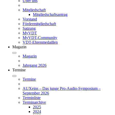
Über uns
Mitgliedschaft
Mitgliedschaftsantrag
Vorstand
Fördermitgliedschaft
Satzung
MyVDT
MyVDT-Community
VDT-Ehrenmedaillen
Magazin
Magazin
Jahrgang 2026
Termine
Termine
AUXeins – Das junge Pro-Audio-Symposium –
September 2026
Terminliste
Terminarchive
2025
2024