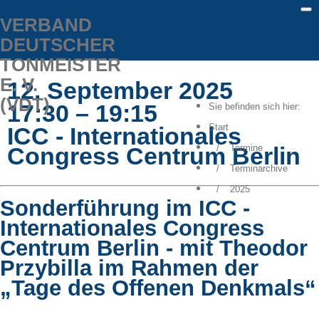
VERBAND
Meta Menu
DEUTSCHER
TONMEISTER
E. V.
12. September 2025
(VDT)
17:30 – 19:15
Sie befinden sich hier:
Start
ICC - Internationales
Congress Centrum Berlin
Termine
Terminarchive
2025
Sonderführung im ICC -
Internationales Congress
Centrum Berlin - mit Theodor
Przybilla im Rahmen der
„Tage des Offenen Denkmals“