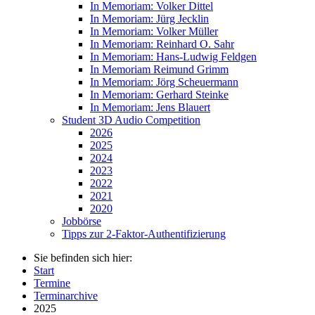
In Memoriam: Volker Dittel
In Memoriam: Jürg Jecklin
In Memoriam: Volker Müller
In Memoriam: Reinhard O. Sahr
In Memoriam: Hans-Ludwig Feldgen
In Memoriam Reimund Grimm
In Memoriam: Jörg Scheuermann
In Memoriam: Gerhard Steinke
In Memoriam: Jens Blauert
Student 3D Audio Competition
2026
2025
2024
2023
2022
2021
2020
Jobbörse
Tipps zur 2-Faktor-Authentifizierung
Sie befinden sich hier:
Start
Termine
Terminarchive
2025