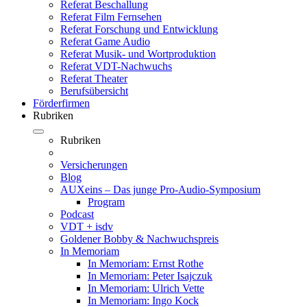
Referat Beschallung
Referat Film Fernsehen
Referat Forschung und Entwicklung
Referat Game Audio
Referat Musik- und Wortproduktion
Referat VDT-Nachwuchs
Referat Theater
Berufsübersicht
Förderfirmen
Rubriken
Rubriken
Versicherungen
Blog
AUXeins – Das junge Pro-Audio-Symposium
Program
Podcast
VDT + isdv
Goldener Bobby & Nachwuchspreis
In Memoriam
In Memoriam: Ernst Rothe
In Memoriam: Peter Isajczuk
In Memoriam: Ulrich Vette
In Memoriam: Ingo Kock