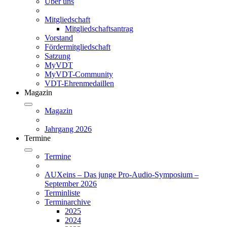
Über uns
Mitgliedschaft
Mitgliedschaftsantrag
Vorstand
Fördermitgliedschaft
Satzung
MyVDT
MyVDT-Community
VDT-Ehrenmedaillen
Magazin
Magazin
Jahrgang 2026
Termine
Termine
AUXeins – Das junge Pro-Audio-Symposium –
September 2026
Terminliste
Terminarchive
2025
2024