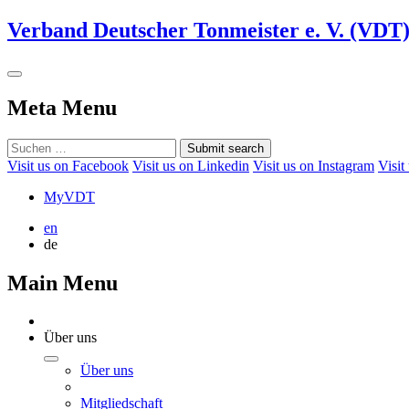
Verband Deutscher Tonmeister e. V. (VDT
Meta Menu
Submit search
Visit us on Facebook
Visit us on Linkedin
Visit us on Instagram
Visit
MyVDT
en
de
Main Menu
Über uns
Über uns
Mitgliedschaft