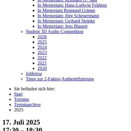
In Memoriam: Hans-Ludwig Feldgen
In Memoriam Reimund Grimm
In Memoriam: Jörg Scheuermann
In Memoriam: Gerhard Steinke
In Memoriam: Jens Blauert
Student 3D Audio Competition
2026
2025
2024
2023
2022
2021
2020
Jobbörse
Tipps zur 2-Faktor-Authentifizierung
Sie befinden sich hier:
Start
Termine
Terminarchive
2025
17. Juli 2025
17:30 – 18:30