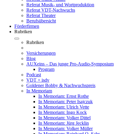
Referat Musik- und Wortproduktion
Referat VDT-Nachwuchs
Referat Theater
Berufsübersicht
Förderfirmen
Rubriken
Rubriken
Versicherungen
Blog
AUXeins – Das junge Pro-Audio-Symposium
Program
Podcast
VDT + isdv
Goldener Bobby & Nachwuchspreis
In Memoriam
In Memoriam: Ernst Rothe
In Memoriam: Peter Isajczuk
In Memoriam: Ulrich Vette
In Memoriam: Ingo Kock
In Memoriam: Volker Dittel
In Memoriam: Jürg Jecklin
In Memoriam: Volker Müller
In Memoriam: Reinhard O. Sahr