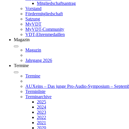
Mitgliedschaftsantrag
Vorstand
Fördermitgliedschaft
Satzung
MyVDT
MyVDT-Community
VDT-Ehrenmedaillen
Magazin
Magazin
Jahrgang 2026
Termine
Termine
AUXeins – Das junge Pro-Audio-Symposium – Septemb
Terminliste
Terminarchive
2025
2024
2023
2022
2021
2020