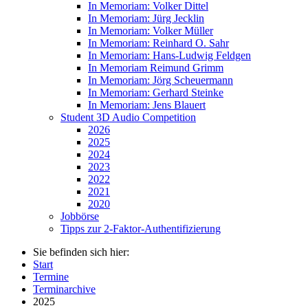
In Memoriam: Volker Dittel
In Memoriam: Jürg Jecklin
In Memoriam: Volker Müller
In Memoriam: Reinhard O. Sahr
In Memoriam: Hans-Ludwig Feldgen
In Memoriam Reimund Grimm
In Memoriam: Jörg Scheuermann
In Memoriam: Gerhard Steinke
In Memoriam: Jens Blauert
Student 3D Audio Competition
2026
2025
2024
2023
2022
2021
2020
Jobbörse
Tipps zur 2-Faktor-Authentifizierung
Sie befinden sich hier:
Start
Termine
Terminarchive
2025