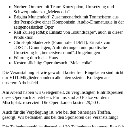
Norbert Ommer mit Team: Konzeption, Umsetzung und
Schwerpunkte zu „Melencolia“
Brigitta Muntendorf: Zusammenarbeit mit Tonmeistern aus
der Perspektive einer Komponistin, Audio-Dramaturgie in der
zeitgenössischen Oper
Ralf Zuleeg (d&b): Einsatz von „soundscape“, auch in dieser
Produktion
Christoph Sladeczek (Fraunhofer IDMT): Einsatz von
„OSC“, Grundlagen, Anforderungen und praktische
Umsetzung in „immersive-sound“-Umgebungen
Führung durch das Haus
Kostenpflichtig: Opernbesuch „Melencolia“
Die Veranstaltung ist wie gewohnt kostenfrei. Eingeladen sind nicht
nur VDT-Mitglieder sondern alle interessierten Kollegen aus
unserem Arbeitsfeld.
Am Abend haben wir Gelegenheit, zu vergünstigten Eintrittspreisen
diese Oper auch zu erleben. Für uns sind 30 Plätze vor dem
Mischplatz reserviert. Die Opernkarten kosten 29,50 €.
Auch für die Verpflegung ist, wie bei den bisherigen Treffen,
gesorgt. Wir bedanken uns bei den Sponsoren der Veranstaltung!
Die Teilnehmerzahl ist diesmal auf 30 Teilnehmer begrenzt. Es zählt