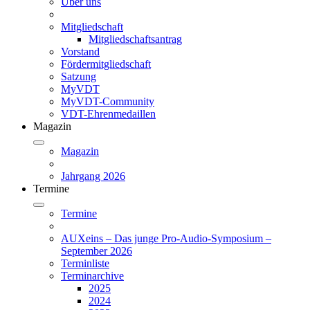
Über uns
Mitgliedschaft
Mitgliedschaftsantrag
Vorstand
Fördermitgliedschaft
Satzung
MyVDT
MyVDT-Community
VDT-Ehrenmedaillen
Magazin
Magazin
Jahrgang 2026
Termine
Termine
AUXeins – Das junge Pro-Audio-Symposium –
September 2026
Terminliste
Terminarchive
2025
2024