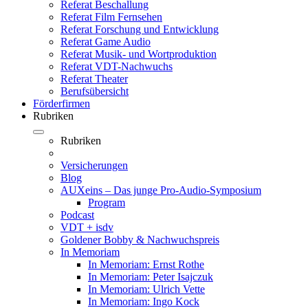
Referat Beschallung
Referat Film Fernsehen
Referat Forschung und Entwicklung
Referat Game Audio
Referat Musik- und Wortproduktion
Referat VDT-Nachwuchs
Referat Theater
Berufsübersicht
Förderfirmen
Rubriken
Rubriken
Versicherungen
Blog
AUXeins – Das junge Pro-Audio-Symposium
Program
Podcast
VDT + isdv
Goldener Bobby & Nachwuchspreis
In Memoriam
In Memoriam: Ernst Rothe
In Memoriam: Peter Isajczuk
In Memoriam: Ulrich Vette
In Memoriam: Ingo Kock