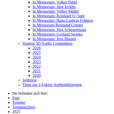
In Memoriam: Volker Dittel
In Memoriam: Jürg Jecklin
In Memoriam: Volker Müller
In Memoriam: Reinhard O. Sahr
In Memoriam: Hans-Ludwig Feldgen
In Memoriam Reimund Grimm
In Memoriam: Jörg Scheuermann
In Memoriam: Gerhard Steinke
In Memoriam: Jens Blauert
Student 3D Audio Competition
2026
2025
2024
2023
2022
2021
2020
Jobbörse
Tipps zur 2-Faktor-Authentifizierung
Sie befinden sich hier:
Start
Termine
Terminarchive
2025