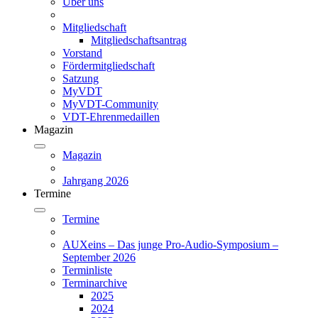
Über uns
Mitgliedschaft
Mitgliedschaftsantrag
Vorstand
Fördermitgliedschaft
Satzung
MyVDT
MyVDT-Community
VDT-Ehrenmedaillen
Magazin
Magazin
Jahrgang 2026
Termine
Termine
AUXeins – Das junge Pro-Audio-Symposium –
September 2026
Terminliste
Terminarchive
2025
2024