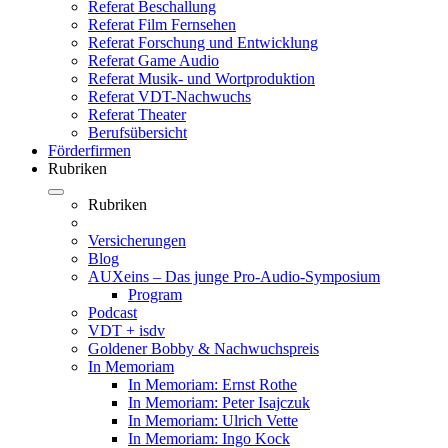
Referat Beschallung
Referat Film Fernsehen
Referat Forschung und Entwicklung
Referat Game Audio
Referat Musik- und Wortproduktion
Referat VDT-Nachwuchs
Referat Theater
Berufsübersicht
Förderfirmen
Rubriken
Rubriken
Versicherungen
Blog
AUXeins – Das junge Pro-Audio-Symposium
Program
Podcast
VDT + isdv
Goldener Bobby & Nachwuchspreis
In Memoriam
In Memoriam: Ernst Rothe
In Memoriam: Peter Isajczuk
In Memoriam: Ulrich Vette
In Memoriam: Ingo Kock