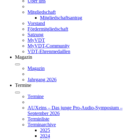
Über uns
Mitgliedschaft
Mitgliedschaftsantrag
Vorstand
Fördermitgliedschaft
Satzung
MyVDT
MyVDT-Community
VDT-Ehrenmedaillen
Magazin
Magazin
Jahrgang 2026
Termine
Termine
AUXeins – Das junge Pro-Audio-Symposium –
September 2026
Terminliste
Terminarchive
2025
2024