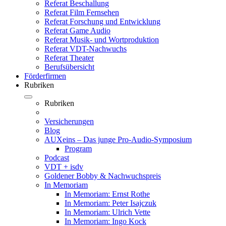
Referat Beschallung
Referat Film Fernsehen
Referat Forschung und Entwicklung
Referat Game Audio
Referat Musik- und Wortproduktion
Referat VDT-Nachwuchs
Referat Theater
Berufsübersicht
Förderfirmen
Rubriken
Rubriken
Versicherungen
Blog
AUXeins – Das junge Pro-Audio-Symposium
Program
Podcast
VDT + isdv
Goldener Bobby & Nachwuchspreis
In Memoriam
In Memoriam: Ernst Rothe
In Memoriam: Peter Isajczuk
In Memoriam: Ulrich Vette
In Memoriam: Ingo Kock