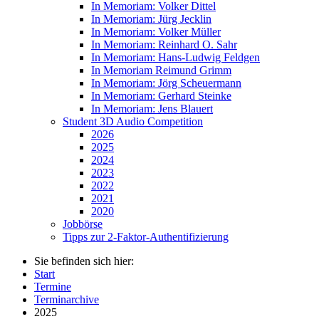
In Memoriam: Volker Dittel
In Memoriam: Jürg Jecklin
In Memoriam: Volker Müller
In Memoriam: Reinhard O. Sahr
In Memoriam: Hans-Ludwig Feldgen
In Memoriam Reimund Grimm
In Memoriam: Jörg Scheuermann
In Memoriam: Gerhard Steinke
In Memoriam: Jens Blauert
Student 3D Audio Competition
2026
2025
2024
2023
2022
2021
2020
Jobbörse
Tipps zur 2-Faktor-Authentifizierung
Sie befinden sich hier:
Start
Termine
Terminarchive
2025