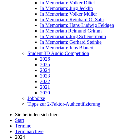
In Memoriam: Volker Dittel
In Memoriam: Jürg Jecklin
In Memoriam: Volker Müller
In Memoriam: Reinhard O. Sahr
In Memoriam: Hans-Ludwig Feldgen
In Memoriam Reimund Grimm
In Memoriam: Jörg Scheuermann
In Memoriam: Gerhard Steinke
In Memoriam: Jens Blauert
Student 3D Audio Competition
2026
2025
2024
2023
2022
2021
2020
Jobbörse
Tipps zur 2-Faktor-Authentifizierung
Sie befinden sich hier:
Start
Termine
Terminarchive
2024