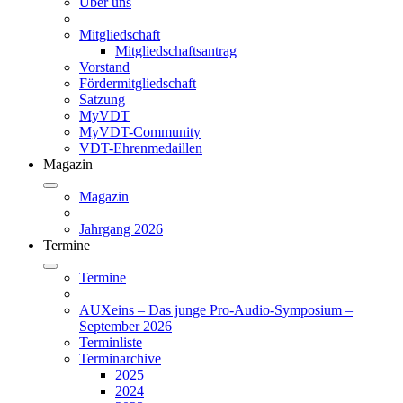
Über uns
Mitgliedschaft
Mitgliedschaftsantrag
Vorstand
Fördermitgliedschaft
Satzung
MyVDT
MyVDT-Community
VDT-Ehrenmedaillen
Magazin
Magazin
Jahrgang 2026
Termine
Termine
AUXeins – Das junge Pro-Audio-Symposium –
September 2026
Terminliste
Terminarchive
2025
2024