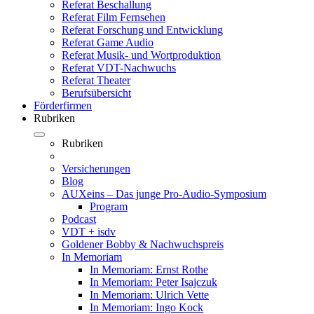
Referat Beschallung
Referat Film Fernsehen
Referat Forschung und Entwicklung
Referat Game Audio
Referat Musik- und Wortproduktion
Referat VDT-Nachwuchs
Referat Theater
Berufsübersicht
Förderfirmen
Rubriken
Rubriken
Versicherungen
Blog
AUXeins – Das junge Pro-Audio-Symposium
Program
Podcast
VDT + isdv
Goldener Bobby & Nachwuchspreis
In Memoriam
In Memoriam: Ernst Rothe
In Memoriam: Peter Isajczuk
In Memoriam: Ulrich Vette
In Memoriam: Ingo Kock