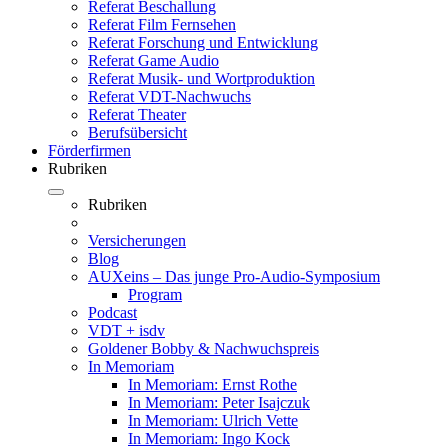
Referat Beschallung
Referat Film Fernsehen
Referat Forschung und Entwicklung
Referat Game Audio
Referat Musik- und Wortproduktion
Referat VDT-Nachwuchs
Referat Theater
Berufsübersicht
Förderfirmen
Rubriken
Rubriken
Versicherungen
Blog
AUXeins – Das junge Pro-Audio-Symposium
Program
Podcast
VDT + isdv
Goldener Bobby & Nachwuchspreis
In Memoriam
In Memoriam: Ernst Rothe
In Memoriam: Peter Isajczuk
In Memoriam: Ulrich Vette
In Memoriam: Ingo Kock