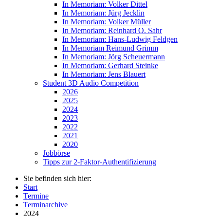
In Memoriam: Volker Dittel
In Memoriam: Jürg Jecklin
In Memoriam: Volker Müller
In Memoriam: Reinhard O. Sahr
In Memoriam: Hans-Ludwig Feldgen
In Memoriam Reimund Grimm
In Memoriam: Jörg Scheuermann
In Memoriam: Gerhard Steinke
In Memoriam: Jens Blauert
Student 3D Audio Competition
2026
2025
2024
2023
2022
2021
2020
Jobbörse
Tipps zur 2-Faktor-Authentifizierung
Sie befinden sich hier:
Start
Termine
Terminarchive
2024