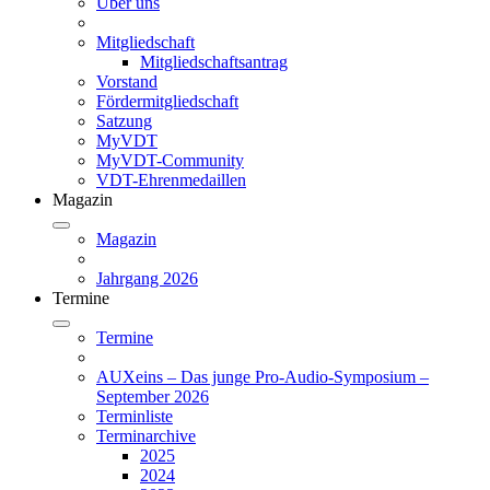
Über uns
Mitgliedschaft
Mitgliedschaftsantrag
Vorstand
Fördermitgliedschaft
Satzung
MyVDT
MyVDT-Community
VDT-Ehrenmedaillen
Magazin
Magazin
Jahrgang 2026
Termine
Termine
AUXeins – Das junge Pro-Audio-Symposium –
September 2026
Terminliste
Terminarchive
2025
2024