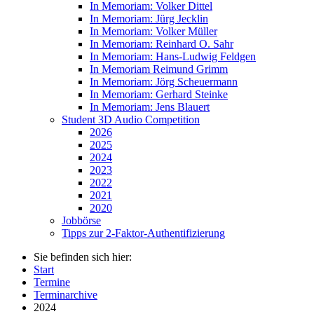
In Memoriam: Volker Dittel
In Memoriam: Jürg Jecklin
In Memoriam: Volker Müller
In Memoriam: Reinhard O. Sahr
In Memoriam: Hans-Ludwig Feldgen
In Memoriam Reimund Grimm
In Memoriam: Jörg Scheuermann
In Memoriam: Gerhard Steinke
In Memoriam: Jens Blauert
Student 3D Audio Competition
2026
2025
2024
2023
2022
2021
2020
Jobbörse
Tipps zur 2-Faktor-Authentifizierung
Sie befinden sich hier:
Start
Termine
Terminarchive
2024