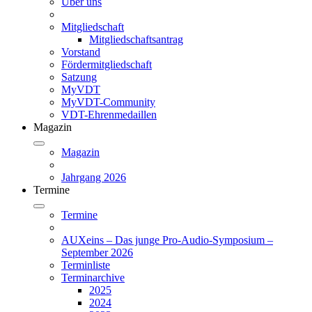
Über uns
Mitgliedschaft
Mitgliedschaftsantrag
Vorstand
Fördermitgliedschaft
Satzung
MyVDT
MyVDT-Community
VDT-Ehrenmedaillen
Magazin
Magazin
Jahrgang 2026
Termine
Termine
AUXeins – Das junge Pro-Audio-Symposium –
September 2026
Terminliste
Terminarchive
2025
2024