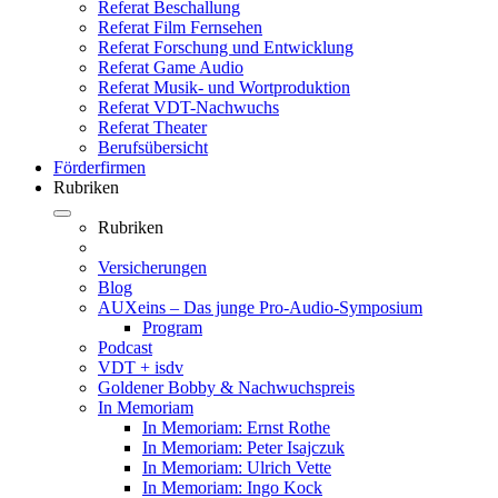
Referat Beschallung
Referat Film Fernsehen
Referat Forschung und Entwicklung
Referat Game Audio
Referat Musik- und Wortproduktion
Referat VDT-Nachwuchs
Referat Theater
Berufsübersicht
Förderfirmen
Rubriken
Rubriken
Versicherungen
Blog
AUXeins – Das junge Pro-Audio-Symposium
Program
Podcast
VDT + isdv
Goldener Bobby & Nachwuchspreis
In Memoriam
In Memoriam: Ernst Rothe
In Memoriam: Peter Isajczuk
In Memoriam: Ulrich Vette
In Memoriam: Ingo Kock