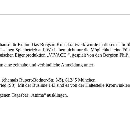
ause für Kultur. Das Bergson Kunstkraftwerk wurde in diesem Jahr fü
“ seinen Spielbetrieb auf. Wir haben nicht nur die Möglichkeit eine F
stischen Eigenproduktion „VIVACE!“, gespielt von den Bergson Phil‘
r um eine zeitnahe und verbindliche Anmeldung unter
.
 (ehemals Rupert-Bodner-Str. 3-5), 81245 München
d (S3). Mit der Buslinie 143 sind es von der Haltestelle Kronwinkler
igenen Tagesbar „Anima“ ausklingen.