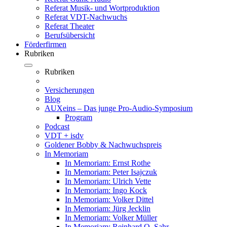
Referat Musik- und Wortproduktion
Referat VDT-Nachwuchs
Referat Theater
Berufsübersicht
Förderfirmen
Rubriken
Rubriken
Versicherungen
Blog
AUXeins – Das junge Pro-Audio-Symposium
Program
Podcast
VDT + isdv
Goldener Bobby & Nachwuchspreis
In Memoriam
In Memoriam: Ernst Rothe
In Memoriam: Peter Isajczuk
In Memoriam: Ulrich Vette
In Memoriam: Ingo Kock
In Memoriam: Volker Dittel
In Memoriam: Jürg Jecklin
In Memoriam: Volker Müller
In Memoriam: Reinhard O. Sahr