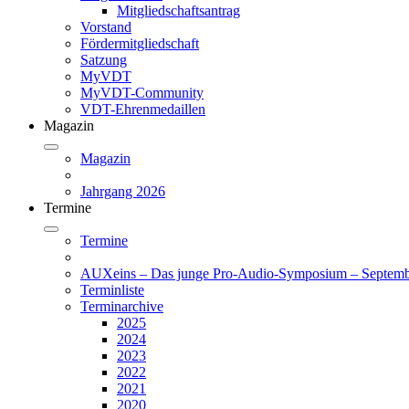
Mitgliedschaftsantrag
Vorstand
Fördermitgliedschaft
Satzung
MyVDT
MyVDT-Community
VDT-Ehrenmedaillen
Magazin
Magazin
Jahrgang 2026
Termine
Termine
AUXeins – Das junge Pro-Audio-Symposium – Septemb
Terminliste
Terminarchive
2025
2024
2023
2022
2021
2020