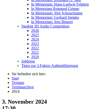
In Memoriam: Hans-Ludwig Feldgen
In Memoriam Reimund Grimm
In Memoriam: Jörg Scheuermann
In Memoriam: Gerhard Steinke
In Memoriam: Jens Blauert
Student 3D Audio Competition
2026
2025
2024
2023
2022
2021
2020
Jobbörse
Tipps zur 2-Faktor-Authentifizierung
Sie befinden sich hier:
Start
Termine
Terminarchive
2024
3. November 2024
17:30