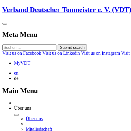
Verband Deutscher Tonmeister e. V. (VDT
Meta Menu
Submit search
Visit us on Facebook
Visit us on Linkedin
Visit us on Instagram
Visit
MyVDT
en
de
Main Menu
Über uns
Über uns
Mitgliedschaft