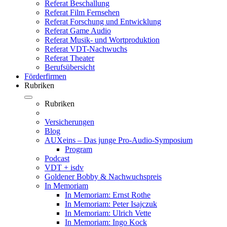
Referat Beschallung
Referat Film Fernsehen
Referat Forschung und Entwicklung
Referat Game Audio
Referat Musik- und Wortproduktion
Referat VDT-Nachwuchs
Referat Theater
Berufsübersicht
Förderfirmen
Rubriken
Rubriken
Versicherungen
Blog
AUXeins – Das junge Pro-Audio-Symposium
Program
Podcast
VDT + isdv
Goldener Bobby & Nachwuchspreis
In Memoriam
In Memoriam: Ernst Rothe
In Memoriam: Peter Isajczuk
In Memoriam: Ulrich Vette
In Memoriam: Ingo Kock