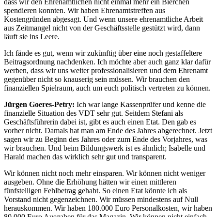
dass wir den Ehrenamtlichen nicht einmal mehr ein Bierchen
spendieren konnten. Wir haben Ehrenamtstreffen aus
Kostengründen abgesagt. Und wenn unsere ehrenamtliche Arbeit
aus Zeitmangel nicht von der Geschäftsstelle gestützt wird, dann
läuft sie ins Leere.
Ich fände es gut, wenn wir zukünftig über eine noch gestaffeltere
Beitragsordnung nachdenken. Ich möchte aber auch ganz klar dafür
werben, dass wir uns weiter professionalisieren und dem Ehrenamt
gegenüber nicht so knauserig sein müssen. Wir brauchen den
finanziellen Spielraum, auch um euch politisch vertreten zu können.
Jürgen Goeres-Petry:
Ich war lange Kassenprüfer und kenne die
finanzielle Situation des VDT sehr gut. Seitdem Stefani als
Geschäftsführerin dabei ist, gibt es auch einen Etat. Den gab es
vorher nicht. Damals hat man am Ende des Jahres abgerechnet. Jetzt
sagen wir zu Beginn des Jahres oder zum Ende des Vorjahres, was
wir brauchen. Und beim Bildungswerk ist es ähnlich; Isabelle und
Harald machen das wirklich sehr gut und transparent.
Wir können nicht noch mehr einsparen. Wir können nicht weniger
ausgeben. Ohne die Erhöhung hätten wir einen mittleren
fünfstelligen Fehlbetrag gehabt. So einen Etat könnte ich als
Vorstand nicht gegenzeichnen. Wir müssen mindestens auf Null
herauskommen. Wir haben 180.000 Euro Personalkosten, wir haben
80.000 Euro Ausgaben für das Magazin. Wir können nicht einfach