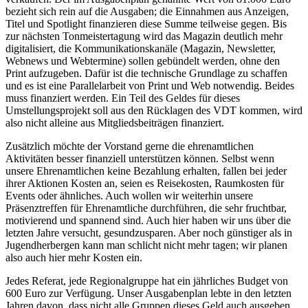
bezieht sich rein auf die Ausgaben; die Einnahmen aus Anzeigen,
Titel und Spotlight finanzieren diese Summe teilweise gegen. Bis
zur nächsten Tonmeistertagung wird das Magazin deutlich mehr
digitalisiert, die Kommunikationskanäle (Magazin, Newsletter,
Webnews und Webtermine) sollen gebündelt werden, ohne den
Print aufzugeben. Dafür ist die technische Grundlage zu schaffen
und es ist eine Parallelarbeit von Print und Web notwendig. Beides
muss finanziert werden. Ein Teil des Geldes für dieses
Umstellungsprojekt soll aus den Rücklagen des VDT kommen, wird
also nicht alleine aus Mitgliedsbeiträgen finanziert.
Zusätzlich möchte der Vorstand gerne die ehrenamtlichen
Aktivitäten besser finanziell unterstützen können. Selbst wenn
unsere Ehrenamtlichen keine Bezahlung erhalten, fallen bei jeder
ihrer Aktionen Kosten an, seien es Reisekosten, Raumkosten für
Events oder ähnliches. Auch wollen wir weiterhin unsere
Präsenztreffen für Ehrenamtliche durchführen, die sehr fruchtbar,
motivierend und spannend sind. Auch hier haben wir uns über die
letzten Jahre versucht, gesundzusparen. Aber noch günstiger als in
Jugendherbergen kann man schlicht nicht mehr tagen; wir planen
also auch hier mehr Kosten ein.
Jedes Referat, jede Regionalgruppe hat ein jährliches Budget von
600 Euro zur Verfügung. Unser Ausgabenplan lebte in den letzten
Jahren davon, dass nicht alle Gruppen dieses Geld auch ausgeben.