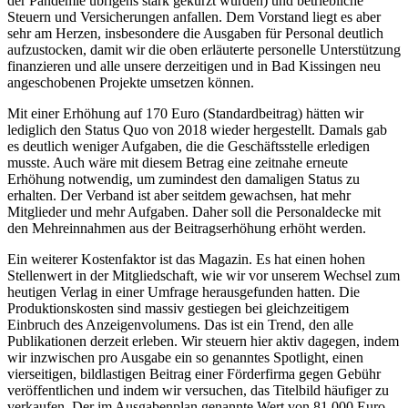
der Pandemie übrigens stark gekürzt wurden) und betriebliche
Steuern und Versicherungen anfallen. Dem Vorstand liegt es aber
sehr am Herzen, insbesondere die Ausgaben für Personal deutlich
aufzustocken, damit wir die oben erläuterte personelle Unterstützung
finanzieren und alle unsere derzeitigen und in Bad Kissingen neu
angeschobenen Projekte umsetzen können.
Mit einer Erhöhung auf 170 Euro (Standardbeitrag) hätten wir
lediglich den Status Quo von 2018 wieder hergestellt. Damals gab
es deutlich weniger Aufgaben, die die Geschäftsstelle erledigen
musste. Auch wäre mit diesem Betrag eine zeitnahe erneute
Erhöhung notwendig, um zumindest den damaligen Status zu
erhalten. Der Verband ist aber seitdem gewachsen, hat mehr
Mitglieder und mehr Aufgaben. Daher soll die Personaldecke mit
den Mehreinnahmen aus der Beitragserhöhung erhöht werden.
Ein weiterer Kostenfaktor ist das Magazin. Es hat einen hohen
Stellenwert in der Mitgliedschaft, wie wir vor unserem Wechsel zum
heutigen Verlag in einer Umfrage herausgefunden hatten. Die
Produktionskosten sind massiv gestiegen bei gleichzeitigem
Einbruch des Anzeigenvolumens. Das ist ein Trend, den alle
Publikationen derzeit erleben. Wir steuern hier aktiv dagegen, indem
wir inzwischen pro Ausgabe ein so genanntes Spotlight, einen
vierseitigen, bildlastigen Beitrag einer Förderfirma gegen Gebühr
veröffentlichen und indem wir versuchen, das Titelbild häufiger zu
verkaufen. Der im Ausgabenplan genannte Wert von 81.000 Euro