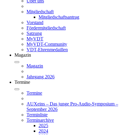
Über uns
Mitgliedschaft
Mitgliedschaftsantrag
Vorstand
Fördermitgliedschaft
Satzung
MyVDT
MyVDT-Community
VDT-Ehrenmedaillen
Magazin
Magazin
Jahrgang 2026
Termine
Termine
AUXeins – Das junge Pro-Audio-Symposium –
September 2026
Terminliste
Terminarchive
2025
2024