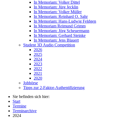
In Memoriam: Volker Dittel
In Memoriam: Jürg Jecklin
In Memoriam: Volker Müller
In Memoriam: Reinhard O. Sahr
In Memoriam: Hans-Ludwig Feldgen
In Memoriam Reimund Grimm
In Memoriam: Jörg Scheuermann
In Memoriam: Gerhard Steinke
In Memoriam: Jens Blauert
Student 3D Audio Competition
2026
2025
2024
2023
2022
2021
2020
Jobbörse
Tipps zur 2-Faktor-Authentifizierung
Sie befinden sich hier:
Start
Termine
Terminarchive
2024