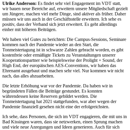
Ulrike Anderson:
Es findet sehr viel Engagement im VDT statt,
wir bauen neue Bereiche auf, erweitern unsere Mitgliedschaft gezielt
um Jüngere, machen viel mehr Dinge, sind aktiver als früher. Daher
müssen wir uns auch in der Geschäftsstelle erweitern. Ich sehe es
positiv, dass der Verband sich jetzt erweitert. Es geht allerdings
einher mit höheren Beiträgen.
Wir haben viel Gutes zu berichten: Die Campus-Sessions, Seminare
kommen nach der Pandemie wieder an den Start, die
Tonmeistertagung ist in schwarze Zahlen gebracht worden, es gibt
kostenfreie oder ermäßigte Tickets zu Veranstaltungen unserer
Kooperationspartner wie beispielsweise der Prolight + Sound, der
High End, der europäischen AES-Conventions, wir haben das
Ehrenamt ausgebaut und machen sehr viel. Nur kommen wir nicht
nach, das alles abzuarbeiten.
Die letzte Erhöhung war vor der Pandemie. Da haben wir in
begründeten Fällen die Beiträge gestundet. Es konnten
währendessen keine Reserven gebildet werden. Die
Tonmeistertagung hat 2021 stattgefunden, war aber wegen der
Pandemie finanziell gesehen nicht eine der erfolgreichsten.
Ich sehe, dass Personen, die sich im VDT engagieren, die mit uns in
Bad Kissingen waren, dass sie netzwerken, einen Sprung machen
und viele neue Anregungen und Ideen generieren. Auch für sich